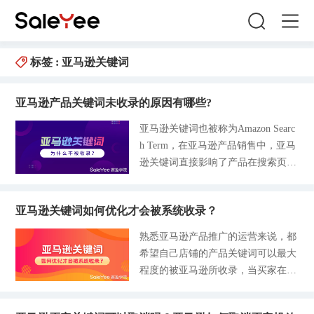
标签 :
亚马逊关键词
亚马逊产品关键词未收录的原因有哪些?
亚马逊关键词也被称为Amazon Searc
h Term，在亚马逊产品销售中，亚马
逊关键词直接影响了产品在搜索页面
中的展示量，精准的关键词会使产品
获取更多的曝光机会，买家通过站内
亚马逊关键词如何优化才会被系统收录？
搜索能够看到产品的几率也就更大，
通过更多的展示和曝光，提高点击率
熟悉亚马逊产品推广的运营来说，都
和成交率。一般来说，亚马逊关键词
希望自己店铺的产品关键词可以最大
主要分为核心关键词和长尾关键词。
程度的被亚马逊所收录，当买家在平
- 核心关键词。一般有一到三个主要
台搜索框中输入自己产品的关键词
单词组成，在一定程度上等同于产品
时，可以让他们在搜索页面中快速寻
名称，能够体直接了当地反映出产品