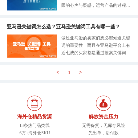
的核心任务。最近也有很多新的朋友
这些关键词直接导入。如今许多卖家
限的心声与疑惑，运营产品的过程中
关的疑问：亚马逊关键词怎么做？这
关于亚马逊长尾词、精准词这样的专
都不习惯做自动广告，他们认为自动
容易疏忽对产品的包装与修饰。亚马
也是本文注重分析的内容之一。跨境
有名词产生了好奇。赛盈想跟大家说
广告一般很少带来成交并且消费者的
逊卖家们另一大重点话题呼之而出：
卖家也可以从中真正认识关键词在产
明一点，有好奇的心理是正确，拥有
点击量也比较少，还总是出现一些乱
亚马逊关键词怎么选？亚马逊关键词工具有哪一些？
亚马逊如何写好关键词?如何快速提
品运营中的角色和重要性。一、亚马
好奇心说明对其产生了兴趣，那么对
七八糟的关键词，甚至会出现乱码，
升关键词的排名？ 由于亚马逊的A9
逊关键词怎么做？关于亚马逊关键词
做过亚马逊的卖家们想必都知道关键
我们接下来的学习赋予了更强的动
其实这些不是乱码，这些是与卖家产
算法只会识别关键词，并不认识产品
如何操作的问题，根据行业内不同特
词的重要性，而且在亚马逊平台上有
力。那在亚马逊里，长尾词是什么意
品相关的产品ASIN或者SUK。实际
的模样，所以这个时候关键词充当着
征的卖家群体制定不同级别的关键词
近七成的买家都是通过搜索关键词来
思呢？它和精准词有哪些不一样的地
上，自动广告与手动广告虽然同
巨大的作用，关键词犹如一个产品识
编写法则。主要划分初级基础写法、
购买产品的，因此选择正确的亚马逊
方呢？欢迎进入本文，迅速掌握亚马
别码，关键词的好与坏将决定你产品
中级进阶写法和高级成熟写法三个阶
关键词非常重要，那么亚马逊如何写
逊核心概念，一同挖掘亚马逊更有吸
的未来与发展。关键词如此重要，那
<
>
段的操作，帮助卖家顺利进入亚马逊
1
好关键词，使用什么工具筛选最为准
引力的关键词。亚马逊关键词分为长
么关键词排名就更不可轻易忽视。
平台实现稳定成熟的发展。我们将大
确呢，今天和大家共同来学习。
尾词、精准词以及宽泛词。所以这三
从某种层面来说，提升关键词的排名
致理解为初级基础写法主要是做好关
一、亚马逊关键词是什么？ 亚马逊
者统称为关键词，每个关键词都扮演
也就是提升我们的产品流量和销量。
键词的匹配性，根据Amazon的算法
关键词也被称为Search Term，通俗点
着各自的模样和角色。当然，通过长
对于新手来说，刚上架的产品该怎么
编写基本不会有大的问题；中级进阶
说关键词就是商品名称，所以卖家们
尾词来获取产品订单，是很多小卖家
优化其中的关键词，提升产品销量成
写法在匹配
在编辑产品信息的时候，关键词充当
采取的方式。很多卖家常常会混淆亚
为日常苦恼的话题。今天，深刻认识
海外仓精品货源
解放资金压力
起了很重要的“角色”，说到这里，相
马逊长尾词和精准词，我们不妨好好
亚马逊的关键词排名，掌握新方法优
13条热门品类线
无需备货，无库存风险
信很多朋友会问，为什么关键词那么
认识它们分别长什么样吧。一、什么
化关键词，消灭日常跨境烦恼。
6万+海外仓SKU
先出单，后付款
重要，它到底起到了什么实质性的作
叫亚马逊长尾关键词？长尾关键词是