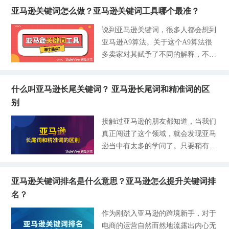
确使用广告让自己的产品最大程度上
重，拥有一个完美的标题可以让消费
式，那么我们在日常运营的过程中需
争对手不是最大的敌人，而是最好的
亚马逊关键词怎么做？亚马逊关键词工具哪个最准？
的曝光。而在这个时候同行的竞争对
者迅速为产品买单。合适的标题和关
要注意哪些事项，如何优化我们的产
借鉴与学习，当我们自己在努力寻找
手却默默地赶超你，导致自身的产品
键词这两者是相辅相成的，不仅能够
说到亚马逊关键词，很多人都会想到
品关键词呢？赛盈将为大家带来关于
收集整理时，竞争对手也在做同样的
流量急骤下降。做产品运营，站内广
提升流量还能促成转化，那么接下来
亚马逊A9算法。关于这个A9算法很
产品从出生到成熟阶段的不同特性，
事情。而关键的是，卖得好的竞争对
告的必不可少的推动产品销量增长甚
将为卖家们揭晓关于产品标题和关键
多卖家对其赋予了不同的解释，不管
分析在不同阶段中我们该如何优化广
手既早于我们已经努力做了
至成为爆款的“催促剂”。但在亚马逊
词的编写形式以及后续我们该如何为
大家怎么理解，其最核心要素都是为
告关键词，以下这些技巧是你不容错
行业内，关于站内广告的投放方式有
关键词做进一步的优化，实现产品销
了实现转化。大家也都明白想要转
过的精彩内容。产品的生命周期可以
两种，一种是自动广告，而另一种就
量的猛增。亚马逊的标题和关键词怎
什么叫亚马逊长尾关键词？ 亚马逊长尾词和精准词的区
化，前提就是这款产品必须要有流
大致划分为新品期、增长期、稳定期
是手动广告。一些卖家对这两种广告
么写？标题的呈现形式：标题的权重
别
量，那一款产品如何获得流量呢？这
三个阶段，不同时期的广告在选择关
投放方式的概念模棱两可。正确认识
是从左到右依次递减，核心关键词放
就是赛盈将要分享的内容，亚马逊关
键词、出价、广告指标分析上都有不
接触过亚马逊的朋友都知道，当我们
广告投放方式的意义，我们才能正确
在较前的位置，品牌置于中间，卖点
键词。可以说在运营产品的道路上，
同侧重点。1、新品期：新品上线，
真正闯进了这个领域，就会发现亚马
利用广告促进我们的产品流量增加，
在最后。字符数控制在80-120个。关
途径遇到各式各样的政策调整也好，
站内广告侧重点在于打开流量入口，
逊当中有太多的学问了。只要稍有不
从而带动销量。一、什么是自动广
键词的呈现形式：一般要以设置稍微
获得运营新的灵感也罢，最最核心的
同时通过自动广告跑出的用户搜索词
知就会被同行狠狠的嘲笑。为了证明
告？自动广告是亚马逊根据系统算法
偏长尾的
还是要回归到产品的关键词，如果没
积累一批词汇，从中选出表现好的词
自己的专业程度，决不能在博学方面
为你的产品进行自动展示，在展示的
有关键词，运营技巧和思路再完美，
为手动广告做积累。亚马逊自动广告
亚马逊关键词排名是什么意思？亚马逊怎么提升关键词排
示弱。而学习这些专业的知识不只是
过程中，会为你的listing匹配关键词
没有内在核心可以支撑也是无稽之
会根据listing相关性匹配用户搜索
名？
为了缓解尴尬，更是让自己精通运营
和对应的产品类目。二、什么是手动
谈，最终产品也不会产生更多的流量
词，因此新品期测词阶段也是检视lis
技能，将自己的产品做更大更强，相
广告？手动广告则是由卖家自行设定
作为刚踏入亚马逊的跨境新手，对于
带动产品的后续发展。那么这个时
ting是否合格，进行优化的时机。这
信这也是很多卖家进军跨境电商行业
关键词，曝光和流量的来源优先会由
电商的运营自然而然地流露出内心无
候，部分亚马逊运营人员就会提出相
里执行的关键点在于冲流量，需