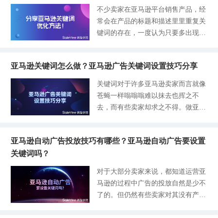
亚马逊平台上获得排名，产品关键词
含了产品描述（Product Descriptio
不少卖家在亚马逊平台销售产品，经
品，很多卖家一头雾水，明明后台显
的朋友也可以在赛盈
就是搜索产品最重要的因素之一，包
n）、要点（Bullet Points）、五行关
常会在产品的标题和描述里里重复关
示可售为什么前台搜索不出来呢，今
括一些新手卖家在亚马逊新品上架后
键词（earch Terms）和更多信息（M
键词的存在，一度认为只要多出现几
天来给大家分析一下原因。 1、收
多久能搜索到关键词，这都取决你的
ore Detail）。我们所说的亚马逊关键
次，关键词权重也会因此增加。然而
货地址不准确 在亚马逊平台上，当
关键词是否足够精准。也就是说，亚
词其实也就在其中，它只是在listing
这样的举止操作了多次以后发现并没
卖家注册好卖家账户后，亚马逊会另
马逊认关键词并认产品的比率要大，
的每个元素里充当着不同
亚马逊关键词怎么做？亚马逊广告关键词设置技巧分享
有给自己的产品和店铺带来实质上的
外附送另一个买家账户给到卖家，这
这也告诉我们，关键词在亚马逊运营
帮助及效果，其实，对于关键词的权
时如果卖家去前台搜索产品的话，默
关键词对于许多亚马逊卖家而言就像
中是多么重要。既然这么重要，今天
重是由转化率影响着的，而标题上的
认就是用这个附送的买家账户搜索，
苍蝇一样嗡嗡嗡难以抹去也挥之不
我们就来说说，亚马逊该如何精确找
关键词在所有关键词里所占的权重是
而通常因为注册卖家账户的时候都是
去，而有些卖家却求之不得。做亚马
到关键词的呢？一、亚马逊是如何精
最大的，根据关键词搜索出来的结果
使用的中国资料和地址的，所以这个
逊的卖家都希望自己的产品能够在平
确找到关键词如果能够精确找到自己
也是直接与标题相呼应。除了存在误
买家账户默认的收货地址也是中国的
台上获得一定的曝光，带来更多的流
的产品关键词，你的产品关键词就能
导性的运营思维，大多谁新手卖家对
地址。 那么这里卖家们就要注意
亚马逊自动广告投放技巧有哪些？亚马逊自动广告要设置
量。而亚马逊广告就是促进销量的必
够上首页，那么带来的就是你想象不
于亚马逊的标题和关键词的编写还不
了！亚马逊美国站或其他站点的默认
关键词吗？
经途径，亚马逊广告的投放可以通过
到的流量，接着就是转化成订单。所
知道如何下手，亚马逊关键词怎么
设置状态都是不会发往中国的，所以
对特定关键字进行出价来支付这些特
以说，关键词精不精准在一定程度上
对于大部分卖家来说，都知道运营亚
写？与其说不知道怎么写，更多的是
当卖家在亚马逊前台搜索产品的时
定的广告位置，这会让自己的产品在
能够决定卖家产品流量的多少。我们
马逊的过程中广告的投放自然是少不
对产品标题和关键词没有一个深层的
消费者通过亚马逊搜索预购的商品排
可以通过以下分享的几个方法和渠道
了的。但仍然有些卖家对其没有产生
认知罢了。要知道亚马逊的流量来
名更靠前地展示在大家面前。很多卖
找到有利于自己产品曝光的精准关键
强有力的清晰概念，也不知道如何正
源，标题的关键词就占了很大的比
家都知道广告是获取流量最直接的方
词。- 了解竞争对手的Listing页面竞