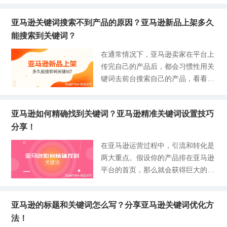
品。作为跨境人，在真正实际操作的
新启用，这就关系到取消原本已设定
际上根据亚
搜索词（Search Term），通常就是买
要出现违背亚马逊规定的关键词词
过程中却发现产品的销量没有一丝起
的否定关键词，重新投入使用。本次
家在平台购物寻找产品时，会主动去
意，如冒犯性内容、亵渎性内容、主
亚马逊关键词搜索不到产品的原因？亚马逊新品上架多久
色，在日常中总是会因为各种碰壁令
赛盈学院将与大家分享关于取消设定
搜索自己感兴趣或者有意向要购买的
观性内容等。 提高产品的关键词的
能搜索到关键词？
人苦恼。既然我们清楚了关键词可以
否定关键词的相关内容。 一、亚
产品，这个时候就需要在亚马逊搜索
关联度。 如果卖家提供的关键词与
为我们的产品带来流量和销售额，而
马逊如何取消否定投放关键词？ 实
在通常情况下，亚马逊卖家在平台上
栏输入搜索的这一串关键词，也经常
产品的关联度不高，会直接影响买家
我们又该如何编写关键词呢？赛盈学
际上亚马逊广告既允许卖家设定否定
传完自己的产品后，都会习惯性用关
被称为后端关键词。 那么为了能让
在亚马逊上的购物体验，这是违背亚
院在这里将为广大买家针对亚马逊关
关键词，也允许取消设定的否定关键
键词去前台搜索自己的产品，看看自
买家们及时搜索到产品，搜索词的关
马逊的经营理念
键词排忧解难，希望在你们运营和维
词，因为否定关键词只能够说明在某
己listing的表现情况，但是最近很多
键字也是至关重要的，再官方点说这
护关键词的过程中激发新的灵感与思
一时间内暂时不适合特定的产品，卖
新手卖家频繁出现一个问题，用关键
就是卖家与买家之间最直接的接触
路。接下来我们将从亚马逊关键词出
家是可以通过取消否定关键词来进行
亚马逊如何精确找到关键词？亚马逊精准关键词设置技巧
词无法搜索到自己的产品，那这到底
点，亚马逊首会先将买家输入的搜索
发，面对关键词编写和优化的问题，
关键词的多次使用的。 卖家想要取
分享！
是什么原因，难道是产品出现问题了
词与卖家的关键词先做相应匹配，然
我们逐一剖析，迅速掌握并熟练运用
消否定关键词，只能通过Archive
吗，今天就带大家一起来解开这个谜
后再从中选取最相近的产品，所以很
在亚马逊运营过程中，引流和转化是
是我们的目标之一。什么是亚马逊关
（归档/存档）的方式，那么如何取
题。 一、亚马逊关键词搜索不到产
多时候往往细节决定一切，卖家会很
两大重点。假设你的产品排在亚马逊
键词？我们先来看看什么是亚马逊关
消否定关键词？ 步骤一：在卖家中
品的原因有哪些？ 我们在运营亚马
容易忽略后端关键词，但其实这个很
平台的首页，那么就会获得巨大的曝
键词，当卖家在上传产品的时候，也
心
逊店铺的过程中，可能会有各种各样
大程度上是可以提升listing的搜索结
光度，产品的曝光就会带来更多的流
就是我们之前谈到的listing，这当中
的问题出现，但是我们见招拆招不要
果排名，并且是可以起到至关重要的
量，流量则带来更多的转化。相信卖
就包含了标题（Item Title）、变体
慌，就像最近有的卖家发现通过关键
决定因素，因此卖家们千万不要忽视
亚马逊的标题和关键词怎么写？分享亚马逊关键词优化方
家们都知道亚马逊平台80%的订单都
（Variations）、报价（Offers）、描
词在前台搜索不到自己产品，甚至可
搜索词优化，说到亚马逊listing排名
法！
来自于搜索排名top3的产品。想要在
述（Description）、而描述当中又包
能搜索出来的是一些销量滞后的产
怎么提高不只是这种方法，想要了解