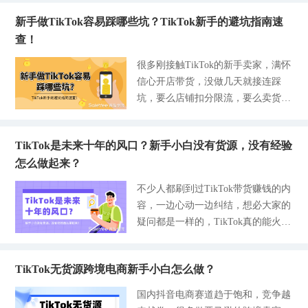
有想过问题不出在投流上，而是Listi
费。还有的卖家跟风侵权、看到爆款
ng根本就没有做到用户喜欢，爱看的
新手做TikTok容易踩哪些坑？TikTok新手的避坑指南速
索性囤了一批货，热度一过库存全滞
样子，比如标题没写对，关键词没埋
查！
销了。 今天我想抛开看数据追爆款
好。 说实在的，标题是写给系统看
的老套路，从用户场景的痛点还有新
很多刚接触TikTok的新手卖家，满怀
的，系统看到你的标题就会推给适配
手零基础的阶段去讲讲TikTok的选品
信心开店带货，没做几天就接连踩
的人群，而图片才是给用户看的，因
逻辑。 如果你是什么都不懂的新手
坑，要么店铺扣分限流，要么卖货不
为系统根本看不懂你的图片有多精
小白，那么比较容易起步的方法就是
赚钱，甚至直接封店，白白浪费时间
美，只能靠文字信息来抓取、分类，
准备好资料先把店铺开通了，然后借
和启动资金。TikTok规则多、供应
再推送对应用户。 所以说，一旦你
助赛盈分销这种一站式的供应链平
TikTok是未来十年的风口？新手小白没有货源，没有经验
链、物流、选品每一环都藏着雷，没
的关键词不精准，系统就不知道你在
台，直接把选品+开店+发货全链路打
怎么做起来？
人提醒的话就很容易翻车。这次我们
说啥，甚至推出去后的用户根本不是
通。 这个平台无论是老手还是新手
直接给大家盘点最高发的几类大坑，
你要的用户，这就没办法给到你精准
不少人都刷到过TikTok带货赚钱的内
都非常适配的核心优势就是不用大批
每一条都讲清楚错在哪、该怎么规
的流量。 2026年做TikTok，不要再
容，一边心动一边纠结，想必大家的
量的囤货，并且支持商品从海外仓现
避，内容简单好记，看了可以根据自
堆砌关键词 思维一旦固化了是很难
疑问都是一样的，TikTok真的能火那
货直接一件代发配送到客户手上。
己的情况来检查，同时在每一个点上
转变的。 我相信有不少卖家还是按
么久？长期有生意做吗？自己没工
特别是新手来说，前期上来为了赶上
都给零基础无货源卖家结合赛盈分销
照自己认为的老思路去写标题，宁愿
厂、没货源，也没接触过跨境运营，
爆款热度，疯狂囤货是非常致命的，
平台的优势来阐述，少走弯路、降低
写的很长很满，也不想花点功夫研究
TikTok无货源跨境电商新手小白怎么做？
零基础到底能不能入局？很多人被Ti
所以在选品之前，得先把供应链资源
试错成本。 一、选品踩坑，盲目跟
如何布局更有效的关键词。 结果发
kTok要囤货、要会外语、要懂运营这
把控好了，不然选到爆款也没人给你
国内抖音电商赛道趋于饱和，竞争越
风、乱铺货，白忙活一场 一窝蜂追
现自己标题又枯燥又长的，根本没人
些门槛吓退，其实完全没必要，现在
发货。 那么关于选品，给新手三个