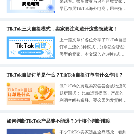
来越卷。很多做亚马逊的跨境卖家，
全网爆款，看到别人视频爆单就直接
点开看。没人看的原因其实
TikTok电商基础设施已经成熟，不用
全新的视角： 视角一：先排雷再选
早已布局TikTok海外电商，用来拓宽
照搬同款上架，等你入场，市场早就
重金备货，不用专业运营团队，普通
品，把90%亏钱的产品直接筛掉 大部
出海渠道、提升整体利润。 TikTok
挤满了卖家，只能打低价战，扣除物
人靠一件代发就能起步。本次我们就
分人选品顺序是：找爆款上架踩坑亏
目前依旧是全球增速顶尖的社交电商
流、佣金后几乎没利润，而且爆款生
分享新手小白要怎么做TikTok，先讲
钱，新手反过来做：先划定绝对不能
TikTok三大自提模式，卖家要注意避开这些隐藏坑！
平台。 2026年平台持续扩容，覆盖
命周期短，等你上架热度已经下滑，
清楚TikTok为什么长期有红利，再给
碰的产品红线，再在安全池里挑品，
欧美、东南亚、中东等二十多个核心
很难出单；喜欢大批量乱铺货，一次
上一篇文章和各位分享了TikTok自提
无货源、零经验的你一套完整的落地
从根源上规避亏损。 我知道很多人
市场，各大区域GMV持续暴涨，红
性上架上百款产品，觉得铺得多就能
订单主流的3种模式，分别适合哪些
流程，以及新手避坑要点，轻松上手
都会犯一个常见的选品思维误区，跟
利期仍在持续。 最新消费数据非常
碰运气出单，结果店里品类杂乱，平
类型的卖家。本文深入这3种模式，
跨境带货。 TikTok是未来十年的风
着别
亮眼。美国、欧洲市场消费力稳居高
台不给流量扶持，滞销品拉低店铺整
拆解门店自提、CBT上门揽收以及国
口？ 1、用户基数持续上涨，市场还
位，东南亚市场全面爆发，用户不再
体权重，优质新品也很难拿到曝光；
内集货仓的开通门槛红线、履约时
没饱和。TikTok全球月活早已突破10
只追求低价，更看重产品品质和性价
忽略合规的问题，随便就上架仿大
TikTok自提订单是什么？TikTok自提订单有什么作用？
效、售后权责等准则，帮助卖家能够
亿，欧美、东南亚、中东各个地区用
比。超六成用户会被短视频种草，主
牌、带电产品、儿童玩具这些平台高
更好地避开扣分、拒收、扣费用等问
户还在持续增长，海外线上购物习惯
做TikTok的跨境卖家尝尝会被物流问
动下单，内容带货的转化优势十分明
危品类，平台一查一个准，轻则商品
题，吃透这篇内容，卖家还可以压缩
彻底养成。对比国内电商内卷严重的
题所困扰： 比如运费提高，产品的
显。 不少人觉得TikTok电商门槛变
下架，重则直接冻结店铺资金。 正
更多物流成本。 TikTok买家线下门
现状，海外市场还有大量空白，国内
利润空间被稀释、要么因为发货时效
高、红利消退。其实并非如此，2026
确做法应该是每天少量上新，优先选
店自提，卖家要注意避开这些坑 1-关
卖家入场比例不算高，信息差红利还
问题被扣分、物流异常导致店铺限
年平台针对中小卖家推出佣金减免、
家居和车载这类低售后刚需小
于商品上架 卖家需要在商品详情
能维持很久，不是短期捞快钱的短期
流，甚至拒收退货率一直很高，就是
新店扶持等多项新规，合规轻资产的
页、标题、直播间口播的时候必须明
风口。 2、平台电商体系越来越完
如何判断TikTok产品能不能爆？3个核心判断维度
下不来。 很多卖家不知道如何破解
无货源玩法，依旧适合普通人低成本
确标注好这款产品仅支持门店自提，
善，新手门槛持续降低。早些年做Ti
这些问题，其实，Tik Tok自提订单
入局。 一、TikTok电商对比传统跨
不少TikTok卖家选品全靠感觉，看到
不提供上门配送。 如果没有提前和