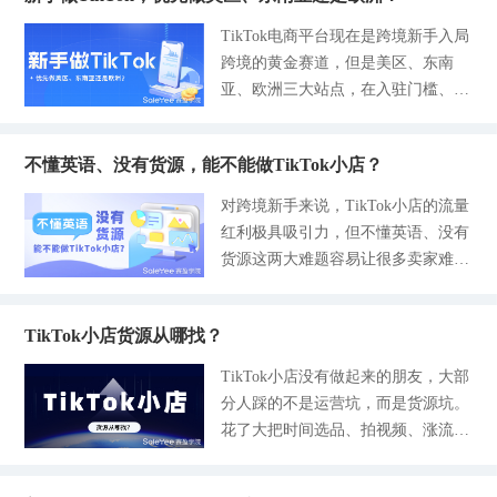
先要适合做内容展示，这是成为爆款
了 刚做TikTok的时候，我和大多数
己选择了到线下的门店、合作社区的
暴跌，所有流量和投入全白费，纯给
的基础，也是最容易判断的一环。
TikTok电商平台现在是跨境新手入局
新手一样，盲目跟风。 天天刷视频
驿站、平台定点自提点自取商品。
售后打工。 90%的卖家选供应商都有
1）视觉展示效果。优先选外观有看
跨境的黄金赛道，但是美区、东南
找爆款，搬运剪辑、日更十条，账号
在这个过程中，是没有快递派送环节
这些通病：只比价，不看稳定性。今
点、使用过程有画面感的产品。比如
亚、欧洲三大站点，在入驻门槛、市
却流量低迷。好不容易出单，麻烦才
的，适
年TikTok流量昂贵、规则严格，选品
家居收纳、创意小工具、宠物用品、
场利润、运营难度上的差异也是蛮大
刚刚开始。 国内一件代发，时效慢
决定出单，供应链决定你能不能留住
趣味日用好物，上手演示几秒就能展
的。新手卖家如果盲目选择站点，是
到离谱。客户下单后，半个月收不到
利润、长久做店。 深耕跨境货源多
现产品亮点，短视频拍摄简单、出片
不懂英语、没有货源，能不能做TikTok小店？
很容易陷入高投入低转化或者低利润
货，退款、差评、投诉接踵而至。
年，我总结出3条可直接套用的供应
效率高。像结构单一、功能普通、看
量起不来的困境的，所以这次我们分
更头疼的是，货源杂乱无保障。同款
对跨境新手来说，TikTok小店的流量
商筛选铁律，避开绝大多数翻车风
不出使用差异的刚需品，很难做出吸
别从站点入驻、站点市场、物流、运
产品百家供货，质量参差不齐，售后
红利极具吸引力，但不懂英语、没有
险。 标准1：不贪低价，看质量容错
睛内容，自然很难拿到自然流量。
营四个维度入手来分析一下这三大站
扯皮不断，利润全赔在了退换货里。
货源这两大难题容易让很多卖家难以
率 跨境拿货永远记住一个真理：便
2）受众覆盖范围。重点看产品
点，帮助大家根据自身的情况来选择
那段时间我彻底醒悟：TikTok无货源
启动项目，担心语言障碍无法沟通、
宜得离谱，百分百有猫腻。 那些超
站点，同时提供一站式货源解决方
不缺流量技巧，缺的是稳定靠谱的供
无稳定货源难以发货，最终错失入局
低价的通货，基本都是偷工减料、批
案，助力零基础卖家低成本出海。
应链。 短视频能引来订单，但供应
TikTok小店货源从哪找？
机会。事实上，现在TikTok小店对新
次质量参差不齐。老外对产品细节、
一、入驻门槛对比，新手卖家友好
链才是守住利润的根本。 新手做跨
手比较友好，推出多项扶持政策，不
做工瑕疵特别敏感，一点点小问题就
TikTok小店没有做起来的朋友，大部
度：东南亚＞欧洲＞美区 1、东南亚
境，最大的误区就是重流量、轻供应
懂英语、没有货源，完全能做TikTok
会直接差评、退货、开纠纷。 一旦
分人踩的不是运营坑，而是货源坑。
站点（印尼、马来西亚、泰国、越
链。流量是风口，供应链是底盘，没
小店，无需英语能力、无需自建供应
发出去一批次品，链接评分暴跌，轻
花了大把时间选品、拍视频、涨流
南、菲律宾、新加坡） - 资质：支持
有底盘，所有风口都
链，轻资产即可起步，但需选对运营
则限流，重则直接封禁，好不容易做
量，最后要么拿到虚假海外仓的货发
个体工商户入驻，中国营业执照即
模式、靠谱货源渠道，避免踩坑。本
起来的爆款直接报废。 靠谱的供应
不出去，要么选到侵权款最后被封
可，无需本土资质；- 保证金：单站