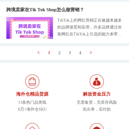
全都整理好了，各位照着准备就行。
务信息就是平台上报数据，确认纳税
圈的建站赚钱的好平台，很多人就会
选品方法，搭配适配品类和避坑要
平台
一、Tik Tok Shop主体资质要求 首先
人身份的关键依据。根据今年最新的
跨境卖家在Tik Tok Shop怎么做营销？
联想是不是可以借助Tik Tok和独立
点，帮新手快速找对选品方向，少走
明确一点，Tik Tok Shop目前只接纳
规则，只要你的店铺在一年内总销售
站强强联合的方式达到效果最大化，
弯路、降低试错成本。 一、新手选
TikTok上的网红营销正在被越来越多
企业主体，个体工商户基本上被拒绝
额超过5000诶元，那么平台就会向你
所以，今天和大家讲讲如何在Tik To
品核心前提 1-品类适配：优先选择体
的品牌接受和应用，许多品牌通过依
入驻，只有东南亚部分站点仍然开
发一个表格，专门记录店铺全年收款
k上搭建独立站。 一、前期筹备：找
积小、重量轻、低售后的产品，客单
靠网红在TikTok上引流的能力来带动
放，并且需要额外补充材料，个人卖
的税务报告，并且会把这个表格同步
准定位，筑牢基础 独立站搭建前的
价控制在10-50美元，避开大件抛
自己的品牌影响力，如今各电商平台
家就只能做本土店。关于Tik Tok跨
给IRS。如果你没有提前
准备工作，直接影响到后续运营的好
货、易碎品、合规门槛高的品类，降
卖家也开始通过Tik Tok上的网红来
境小店的核心资质有3点： 一个是企
坏。核心就抓三件事：选对市场、选
<
>
1
2
3
4
低物流和售后风险； 2-重视合规：坚
帮助自己的产品进行引流转化。Tik
业必须是合法注册的，营业执照清晰
好产品、把合规做到位。首先说市场
决不碰侵权产品，比如有可能涉及IP
Tok正逐渐成为卖家营销的重要手段
有效，经营范围必须包含电子商务、
定位，得先明确主要做哪个区域的生
和外观专利侵权的产品，上架前务必
之一。但Tik Tok上有多种营销方
互联网销售、进出口业务等相关的信
意。比如做欧美市场，要重点打磨品
查商标、查专利，避免链接下架、资
式，我们应该如何来看待Tik Tok的
息，注册地址需要与实际运营地保持
牌质感和服务水平；做东南亚市场，
金冻结； 3-成本可控：新手建议毛利
营销模式，以及如何结合能达到更好
一致，平台也会通过IP地址、银行账
价格得有优势，当地人对价格很敏
50%，预留足够空间覆
的营销效果呢？ Tik Tok Shop怎么做
户等信息进行核验；一个是企业没有
感；做拉美市场，就得贴合当地的使
海外仓精品货源
解放资金压力
营销？ 针对于目前Tik Tok的营销方
违法和违规记录、没有关联的Tik To
用习惯和偏好。再结合Tik Tok的用
13条热门品类线
无需备货，无库存风险
式，赛盈学院和各位详细拆解在Tik
k违规账号，就是用封店账号注册的
户特点，主要面向年轻人，所以要聚
6万+海外仓SKU
先出单，后付款
Tok上开店常见的几种可以操作的营
信息去注册新账号很容易被查到；还
焦某个细分品类做深做透，别想着什
销模式，分别是自主原创内容推广、
有一个是特殊主体需要额外满足一些
么都卖，盲目铺开反而做不好。 然
网红营销和Tik Tok广告营销。 1-自
要求，比如中资美企需要是美
后是选产品，优先挑那些适合在Tik