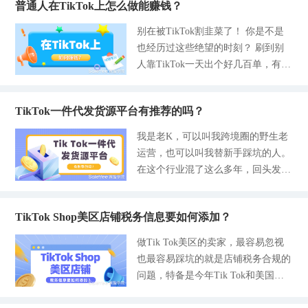
次我们围绕语言和货源两大卖家的痛
商，从来不拼最低价，拼的是批次统
普通人在TikTok上怎么做能赚钱？
店，甚至渠道没选对，差价乱，明明
最低90美元，新商家享90天免缴期，
点来讲，分析入局可行性、实操方案
一、次品率可控。 给大家一个实操
有订单却赚不到钱，忙到最后白打工
资金压力极小；- 佣金：8%-12%，
别在被TikTok割韭菜了！ 你是不是
和避坑要点，同时推荐适配大家的货
小技巧：优先找垂直工厂、避开啥都
了。 市面上的货源渠道鱼龙混杂，
成本可控；- 核心优势：一套资质可
也经历过这些绝望的时刻？ 刷到别
源方案，提升大家入局TikTok小店的
卖的中间商，上新前一定小单试样。
新手一踩一个准，要么货不对板，要
开通多国站点，试错成本最低。 2、
人靠TikTok一天出个好几百单，有人
信心。 不懂英语，完全能做TikTok
稳住品控，就是稳住你的店铺权重和
么时效很拉胯，全是营销套路。这篇
欧洲站点（英、德、法、西、意，波
月入十万，看到这些信息后就开始跟
小店 TikTok小店对中国新手极度友
流量。 标准2：不听画饼，看
文章直接规避市面上大部分的坑，留
兰/荷兰/比利时6月1日正式上线） -
风入局，结果账号刚发3条视频就被
好，全程中文操作+智能翻译工具，
下2个真实可用、没有任何套路的货
资质：仅企业资质，需欧盟VAT税
TikTok一件代发货源平台有推荐的吗？
限流，连曝光都破不了100。 要么就
不懂英语也能顺畅运营，无任何语言
源渠道，优缺点全部公开，新老卖家
号，部分需第三方平台流水证明；-
是听别人说零成本躺赚，花了大几千
障碍。 1、后台全中文界面，操作零
我是老K，可以叫我跨境圈的野生老
对照自己的实际情况做选择就行，闭
保证金：英国400英镑，欧盟最低100
块去报课程，被这些营销人洗脑，自
门槛。TikTok小店跨境店（东南亚、
运营，也可以叫我替新手踩坑的人。
眼不踩雷。 1- 赛盈分销平台 想要做
0元人民币（全托管模式）；- 佣金：
掏腰包啥也没学会，还浪费了时间和
欧美）后台完全中文显示，从入驻、
在这个行业混了这么多年，回头发现
TikTok美区小店的朋友，冲高利润和
标准9%，新商家60天享4%减免；-
精力。 好不容易自己起了一个TikTo
开店、选品、上架到订单管理、资金
自己经历也是蛮丰富并且坎坷的，有
稳时效的，直接认准这个平台，精品
核心优势：合规
k的店铺，不直达要怎么选品，瞎铺
提现，所有操作按钮、提示文案都可
过给TikTok官方供应链做顾问的日
货源+真实海外仓，完全不用在杂乱
货，囤了不少货，结果卖不出去砸在
以设置为中文，和国内抖音店铺、淘
TikTok Shop美区店铺税务信息要如何添加？
子，也有过自己蹲在仓库打包到凌晨
的货源里大海捞针，不会选品也不想
了自己手里... 这些都是真真实实发生
宝后台逻辑一致，不懂英语也能快速
3点的狼狈。从0到1，再从1到100，
囤货的卖家直接用这个平台就完事儿
做Tik Tok美区的卖家，最容易忽视
在普通人身上的故事。 作为在跨境
上手，一天即可熟悉基础操作。 2、
我踩过的坑比你刷短视频还要多，比
了。 这个平台好就好在上面的产品
也最容易踩坑的就是店铺税务合规的
电商老运营，我太懂这种无力感了，
智能翻译工具，解决上架与沟通难
如什么货源骗局、物流罚款、侵权账
都是经过大数据调研，靠专业的选品
问题，特备是今年Tik Tok和美国税
我也是这么经历过来的，到现在不说
题。一个是商品自动翻译，上架商品
号被封、利润透明到想哭，这些我都
团队精选出来的精品。不像一些平台
务局的双重收紧监管之后，如果卖家
赚了很多，但是这条路我也是越看越
时，中文标题、描
经历过。 今天不讲假大空，用我这
会堆积各种产品，好的不好的都在上