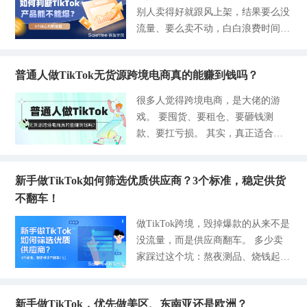
kTok还要自己搞定物流、支付、翻
模式正是解决这些痛点的核心利器。
境的核心优势 1-获客成本更低 像亚
别人卖得好就跟风上架，结果要么没
买家告知沟通好导致带来的用户投
译，现在平台后台全中文，自带翻译
不管是国内跨境直发的卖家，还是海
马逊等传统的跨境电商平台，必须持
流量、要么卖不动，白白浪费时间和
诉，TikTok会强行进行商品的下架，
工具，开店、上架、回款流程全部简
外本土仓的卖家，只要你可以合理利
续投广告才能获取流量。而TikTok依
运营成本。TikTok爆款产品从来不是
扣除店铺的履约分数、临时关闭自提
化。针对
用TikTok这些自提订单，不仅可以压
托短视频就可以带来自然流量，是一
靠运气，想要精准判断一款产品有没
的权限。 另外，涉及到生鲜和短保
缩履约成本，还能稳定店铺的绩效，
个免费引流的方式，不用自己烧钱推
普通人做TikTok无货源跨境电商真的能赚到钱吗？
有爆发潜力，不用钻研复杂数据工
的食品需要写清楚自提有效期，一般
降低售后风险。 尤其很多新手没有
广，新手也能轻松起量。店铺挂载链
具，抓住3个核心维度就能快速甄
的自提有效期在半个月左右，欧美是
很多人觉得跨境电商，是大佬的游
经验的卖家不懂TikTok自提订单是什
路也比较简单，主页可以直接挂商品
别。TikTok是内容驱动成交的平台，
15-30天，东南亚是7-15天，如果买
戏。 要囤货、要租仓、要砸钱测
么，今天就用一篇文章的时间讲透Ti
链接。用户刷视频产生兴趣，一键就
产品能不能爆，要看受众喜好、市场
家超过期限没有取货平台会自动退
款、要扛亏损。 其实，真正适合普
kTok三种自提订单模式，以及对卖家
能跳转下单，商品的成交链路短，出
竞争和实际转化能力。本次我们就细
款，货品损耗需要卖家自行承担的。
通人的跨境生意，从来都是轻资产、
的核心价值。 关于TikTok三种自提
单效率也会比
说这三大判断维度，每一项都给出可
2-关于计费收费标准 虽然自提订单免
低风险、可复制。 我做TikTok无货
订单模式 有不少卖家在物流上做不
直接套用的标准，新手照着核对就
除了终端的派送费用，但是平台的类
新手做TikTok如何筛选优质供应商？3个标准，稳定供货
源跨境这半年多，从一单不出、天天
好，就是混淆了自提模式。TikTok平
行。同时结合新手无货源、测款难的
目佣金是照常收取的，还有产品的交
不翻车！
踩坑，到稳定月销1000多单，全程零
台目前的自提订单可以分为下面这3
痛点，分享靠谱货源渠道，帮大家低
易手续费，欧美普遍在6%左右，东
囤货、不压资金、不用对接物流售
种，分别适配了不同类型的卖家，这
做TikTok跨境，毁掉爆款的从来不是
成本选出潜力爆款，少走试错弯路。
南亚是在3%-9%，具体根据产品类目
后。 用我的亲身经历，拆解普通人
3种模式各司其职，互相不冲突。 1-
没流量，而是供应商翻车。 多少卖
一、判断TikTok产品能不能成为爆品
而定。平台上合规履约的订单，可以
也能落地的TikTok无货源完整打法。
买家线下到店自提（本土实体店专
家踩过这个坑：熬夜测品、烧钱起
的3个核心维度 维度1：受众与内容
豁免与物流相关的附加
我一直认为，所有生意，选对模式，
属） 这种是面向本地消费者的一种
量，好不容易跑出爆款，结果供应商
是否匹配，决定产品能不能拿到流量
远比盲目努力更重要。 01我踩过的
自提方式，在消费者下单的时候，就
临时涨价、批量次品、无故断货。
TikTok靠短视频、直播引流，产品首
无货源大坑：努力白费，全是模式错
主动放弃了上门送货的服务，并且自
新手做TikTok，优先做美区、东南亚还是欧洲？
最后差评刷屏、退货暴涨、店铺权重