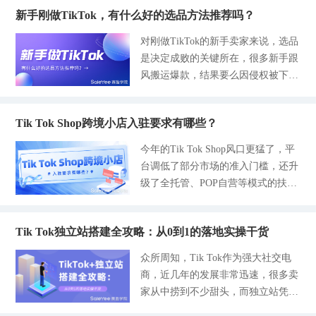
的税务信息没有填写正确或者是填写
通透。 今天想和大家聊聊在TikTok
些年走过来的经验，会真实告诉你Ti
面，你根本不知道怎么选，甚至选出
新手刚做TikTok，有什么好的选品方法推荐吗？
不齐全的，轻则被扣掉一定比例的销
上怎么赚到钱的话题。 一、先搞
kTok一件代发到底该怎么选。说真
来的品在市场根本不受欢迎，而在赛
售额，重则会直接封店、资金冻结，
懂：在TikTok上赚钱，本质就3件事
对刚做TikTok的新手卖家来说，选品
的，做TikTok一件代发的新手，大部
盈分销这个平台上选品不用靠猜测，
甚至影响后续在美国市场的布局运
很多人一上来就急着发视频、开直
是决定成败的关键所在，很多新手跟
分都是被零风险、高利润骗走了，最
而且海外接受度非常高，试过了你就
营。 有很多的新手卖家一开始觉得
播，结果越做越迷茫。其实你只需要
风搬运爆款，结果要么因侵权被下
后都栽在了货源上。我见过不少人刚
知道并且能快速避开掉无用的品。
税务信息很复杂，就放着不管，先卖
想明白三件事： 1.流量从哪来？ 靠
架，要么因产品与内容不适配、物流
起号就出单，结果拿到的货和图片相
平台主要做中大件家具，像家具、户
货再说，但是随着Tik Tok平台不断
内容、靠热点、靠模仿爆款，不是靠
履约跟不上，导致店铺无订单的情况
差十万八千里，客户骂骂咧咧要退
外露营装、庭
升级迭代，税务合规成为大家入门的
你长得多好看。 2.流量怎么变现？
Tik Tok Shop跨境小店入驻要求有哪些？
出现；还有不少新手凭感觉选品，忽
款，产品越来越多，最好账号直接被
硬性条件，它不仅是开店的前提，更
带货、赚佣金、接广告、引流私域，
视平台规则和市场差异，最终陷入库
干废掉。 还有些人选择了国内直
今年的Tik Tok Shop风口更猛了，平
是长久运营的底线。所以，今天和大
四条路最稳。 3.怎么长期赚，而不是
存积压、亏损离场的困境。TikTok要
发，承诺3天妥投，结果大半个月都
台调低了部分市场的准入门槛，还升
家聊聊在Tik Tok Shop美区开店，我
碰运气？ 选对赛道、做垂直内容、
转化的关键的内容，选品不等于选爆
没动静，TikTok罚款罚的底朝天，最
级了全托管、POP自营等模式的扶持
们如何做好规范化的税务信息，我会
稳住账号，比爆一条视
款，而是选择有卖点且低风险的产
后连本金都没有赚回来就歇菜了。还
政策，这些动作激励了更多卖家的入
从核心要点、如何添加税务信息以及
品，这也是新手与资深卖家的最大差
有一些更恶心的，口口声声说给你免
局。但与此同时也收紧了物流履约、
避坑指南这些维度逐一分享，新手卖
距。2026年TikTok平台合规化升级，
费代发的平台，看着不用花钱，背地
Tik Tok独立站搭建全攻略：从0到1的落地实操干货
合规经营的要求，对于卖家来说，摸
家跟着操作就能少走一些弯路。
全托管模式成熟，纯靠价格战出单的
里却是各种收费，包括入驻的会员
透最新的入驻规则，选对运营模式和
一、为什么必须要填写税务信息 首
众所周知，Tik Tok作为强大社交电
生存空间被压缩，选品更看重内容适
费，服务费，尤其是新手小白不懂
市场，能少走很多弯路。赛盈学院这
先我们想要明确一个点，Tik Tok作
商，近几年的发展非常迅速，很多卖
配和供应链保障。本文结合今年TikT
的，被割了韭菜也只能吃了哑巴亏。
篇干货把Tik Tok Shop全球主流站点
为美国第三方电商平台，有义务要向
家从中捞到不少甜头，而独立站凭借
ok最新趋势、新手实操痛点，整理出
先给你们敲个重点，别被那些花里胡
的入驻要求、相关条件以及避坑要点
IRS上报卖家的销售数据，卖家的税
自己的优势在跨境行业内也是非常出
3个简单易上手、零经验也能落地的
哨的宣传给骗了：选TikTok一件代发