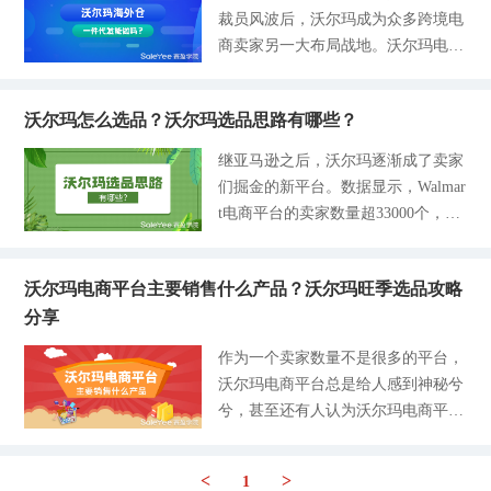
件：如刹车盘、刹车片、刹车液、制
被稀释。下图展示了美国消费者2022
操作步骤，希望对各位卖家起到参考
裁员风波后，沃尔玛成为众多跨境电
商卖家提供从零到一的一站式跨境分
动器等。 - 底盘系统及相关部件：如
第一季度 2023第一季度线上购物的
作用。沃尔玛海外仓一件代发操作步
商卖家另一大布局战地。沃尔玛电商
销合作服务，海外仓一件代发是赛盈
悬挂系统、轮胎、轮毂、转向系统
搜索情况：亚马逊的搜索量从63%下
骤目前市场上可以提供海外仓一件代
的加速发展直接体现在2021年开始沃
的一大优势，七大主流国家海外仓布
等。 - 电子系统及相关部
滑至56%，沃尔玛搜索量则增长至3
发服务的货源提供商不在少数，我们
尔玛就向美国以外的卖家开放了，从
局，产品货源均由海外仓发出，保证
7%，今年有43%的Z时代在TikTok上
对于货源批发网上众多的货源商和厂
沃尔玛怎么选品？沃尔玛选品思路有哪些？
开放到2022年4月份期间，新增卖家
物流时效，同时拥有海量的精品商品
搜索产品，TikTok产品搜索量增长至
商无法确切的判断，为了便于卖家们
数量飙升到了40%。在它2022年的官
货源，无需卖家提前囤货和投入大量
继亚马逊之后，沃尔玛逐渐成了卖家
19%。 （数据来源：Jungle Scout eM
选择和参考，我们还是倾向于以跨境
方财报中看到，全年净销售额达到37
资金，专业耐心的客服团队，解决商
们掘金的新平台。数据显示，Walmar
arketer） 在第二季度的布局中，我们
电商分销平台为例，因为当下众多分
00亿美元，同比增长了8.6%，其中电
品销售售后的难题。卖家只需要点击
t电商平台的卖家数量超33000个，产
建议亚马逊卖家大力拓展社交媒体和
销平台为卖家提供的服务已经非常全
子商务零售贡献了整体的11.6%。尽
下方链接免费注册赛盈账号，将选中
品SKU超过5200万，有57%的亚马逊
沃尔玛的营销，以此扩充线上渠道，
面且成熟，所以以此为例为各位沃尔
管亚马逊依然是电商巨头，但近几年
的商品信息刊登至沃尔玛跨境平台店
购物者也在沃尔玛上购买产品，可见
弥补在亚马逊上流失的部分“干粮”。
玛卖家阐述
沃尔玛的不断攀升，已经成为第二大
铺中，一旦接收到订单可在赛盈分销
沃尔玛电商平台主要销售什么产品？沃尔玛旺季选品攻略
其之后的发展潜力。既然沃尔玛市场
在报告中也预测了2023年受欢迎和畅
美国电商平台，其发力速度不得不说
平台上直接下单发货，轻松出海。-2
分享
前景广阔，很多卖家不知道沃尔玛主
销的品类：厨房用品、食品与饮料、
是在以赶超亚马逊平台为目标。跨境
- 1688货源批发平台（www.1688.co
要销售什么产品，入驻沃尔玛后又该
美妆个护、服饰与珠宝、宠物用品、
作为一个卖家数量不是很多的平台，
大卖们也纷纷布局沃尔玛，在Jungle
m）跨境电商卖家最熟悉不过的货源
怎么选品？沃尔玛平台的选品思路又
玩具、户外园艺、办公用品最受欢
沃尔玛电商平台总是给人感到神秘兮
Scout发布的《2022年沃尔玛卖家状
批发平台了，是目前许多跨境卖家最
有哪些？今天赛盈学院将从产品维度
迎，但竞争也十分激烈。说到底，能
兮，甚至还有人认为沃尔玛电商平台
况报告》里，95%的卖家实现店铺盈
容易接
出发，为大家分享产品挖掘的技巧及
在这些热卖品类中找到优势产品才是
只是将沃尔玛超市的产品搬到了线
利，其中67%的卖家利润率超过1
相关方法，帮助大家更容易找到能够
卖家们爆单的关键因素。一款热销产
上，拓宽了一个线上超市的业务。其
5%。在这样利好的大趋势下，卖家
爆单的沃尔玛产品。一、沃尔玛选品
<
>
1
品在价格、质量、运输成本、消费评
实不然，我们可以看到下图，沃尔玛