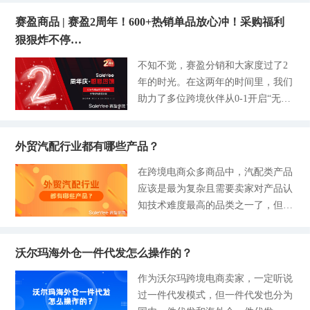
以来美国的线上消费人数飙升了38
提升销量呢？今天，赛盈学院主要和
赛盈商品 | 赛盈2周年！600+热销单品放心冲！采购福利
0%，今年将会有近2.3亿的美国人会
大家分享跨境电商行业内有哪些热门
狠狠炸不停…
在线上购物。另据Adtaxi内部人士透
品类值得我们关注以及我们如何从中
露，今年美国电商平台在为消费者提
不知不觉，赛盈分销和大家度过了2
挖掘优质品类进而高效布局，大赚跨
供巨大便利性、访问性和个性化服务
年的时光。在这两年的时间里，我们
境圈。 跨境电商热门品类有哪些？
下，其支出也会有望迎来历史以来的
助力了多位跨境伙伴从0-1开启“无货
据Oberlo调查的数据显示，2020年就
高光。 消费人数的增加，这就意味
源模式”的全球贸易之路。为感恩回
有20.5亿的在线活跃消费者，他们主
着亚马逊、沃尔玛等零售平台和社交
馈各位分销商一直以来的信任与支
要集中在亚马逊、eBay、Wish、Shop
媒体的流量也会持续增长。此外，精
外贸汽配行业都有哪些产品？
持，「赛盈2周年庆典」在今天和大
ify等第三方销售平台完成线上消费，
准女装赛道的SHEIN最近也有了新的
家见面啦！筹备四十多个日夜，在13
为2020年全球跨境电商的交易贡献了
在跨境电商众多商品中，汽配类产品
动作，正在加速布局第三方平台，为
条类目中我们甄选了600+超值好物，
4.2万亿美元。此外，多方权威媒体
应该是最为复杂且需要卖家对产品认
卖家提供流量和入驻扶持。悲观环境
商品分销价格比往年更优惠，玩法更
报道，这些消费者从2020年开始，便
知技术难度最高的品类之一了，但是
下，借助流量和产品优势，卖家仍有
刺激！！！话不多说，下滑看看怎么
对居家用品、宠物、健身、玩具等类
近年来，全球跨境电商汽配类产品的
诸多出海贸易的机会。赛盈本期甄选
参与吧： 2周年庆主会场 活动时间：
目的产品拥有极其强烈的需求。 1、
市场需求却在不断攀升，陆陆续续也
50+SKU，涵盖了乐器、玩具、健康
2023.6.12-2023.7.12 采购福利：200+
家居及装饰类目： 在一些大卖们公
沃尔玛海外仓一件代发怎么操作的？
有卖家逐渐尝试去了解和接触这个品
美容、庭院、家具等类目中的新款
Top榜单来袭，低至6折，火爆开售
布的一些数据当中发现，办公、家居
类。汽配类产品因其SKU品类众多、
式，卖家抓住流量和海外热门小众
作为沃尔玛跨境电商卖家，一定听说
热销品类：收纳用品 / 家具 / 厨房用
这两大品类受疫情的影响在2020年开
应用场景广泛、细分类繁杂，导致许
款，才能快速抢先出海捞金。 -1-
过一件代发模式，但一件代发也分为
品 / 小家电等 重点关注：收纳架：直
始让卖家
多卖家对其望而却步，从汽车车系
乐器玩具 关键词参考： Acoustic Gu