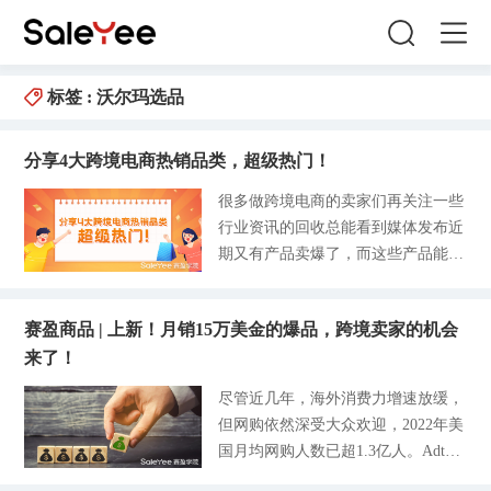
标签 :
沃尔玛选品
分享4大跨境电商热销品类，超级热门！
很多做跨境电商的卖家们再关注一些
行业资讯的回收总能看到媒体发布近
期又有产品卖爆了，而这些产品能成
为爆款是因为恰逢抓住了消费者当下
的购买需求，基于此，一些产品能够
赛盈商品 | 上新！月销15万美金的爆品，跨境卖家的机会
在短短的时间内畅销无比，迅速闯入
来了！
各大销售平台的热销排行榜。对于想
要做好跨境电商的朋友而言，是否有
尽管近几年，海外消费力增速放缓，
认真研究过这些畅销排行榜的产品
但网购依然深受大众欢迎，2022年美
呢？ 这些热门品类的市场需求如此
国月均网购人数已超1.3亿人。Adtaxi
庞大且同类型产品多种多样，如何选
研究机构的一份调查中显示，这6年
择一款好的产品让自己在短时间迅速