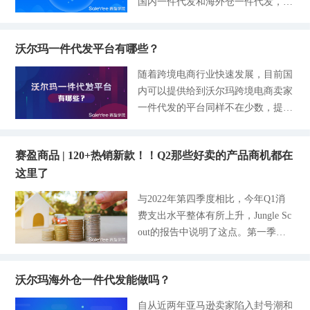
国内一件代发和海外仓一件代发，主
降5% SKU：35800598 https://www.sal
看，全球不同品牌的车对应不同的汽
itar inflatable castle 根据Statista数据
要的区别在于货源的库存地不同，其
eyee.com/item/35800598.html?cptid=0
车配件和零部件；从应用场景看，分
显示，2022年全球乐器市场价值达38
物流配送差距也是非常大的。那么对
WarehouseId=123 单人沙发：直降1
为汽车、摩托车、船类；从功能上
2亿美元，预计2027年将增长至596亿
沃尔玛一件代发平台有哪些？
于物流效率更高的海外仓一件代发，
5% SKU：60663994 https://www.saley
看，又可以分为维修类、系统制动
美元，年复合增长率达8.2
具体是怎么操作的呢？海外仓一件代
ee.com/item/60663994.html?cptid=0Wa
随着跨境电商行业快速发展，目前国
类、配饰类等等，并且每个细分类又
发指的是具备海外仓布局或海外仓货
rehouseId=123 皮革椅：直降25% SK
内可以提供给到沃尔玛跨境电商卖家
可以衍生出许多不同的SKU，所以对
源的货源提供商，可以为跨境电商卖
U：33457557 https://www.saleyee.com
一件代发的平台同样不在少数，提供
于小白且没有接触过汽配行业的卖家
家提供从海外仓发货的一件代发服务
一件代发的平台包含跨境批发货源
而言，要销售这个品类就难上加上。
模式。无论是哪个跨境电商平台或是
网、线下货源源头工厂、跨境电商分
若能通过汽配一件代发平台这种方式
独立站，都可以选择合适的货源提供
赛盈商品 | 120+热销新款！！Q2那些好卖的产品商机都在
销平台等等。一件代发还可以细分为
出海掘金，确实也能让自己在短期内
商来实现海外仓一件代发的经营模
这里了
国内一件代发服务和海外仓一件代发
实现低成本带来大收益，详情可以点
式。海外仓一件代发最大的优势在于
服务，作为沃尔玛跨境电商卖家，在
击底部图片入驻了解。接下来，赛盈
与2022年第四季度相比，今年Q1消
其物流配送的速度远高于由国内发出
选择物流是否便捷的问题上，也需要
学院将与各位想要接触汽配类产品的
费支出水平整体有所上升，Jungle Sc
的产品一件代发，对于买家而言，配
做出慎重的选择。本次赛盈学院将与
卖家分享汽配行业有哪些具体的外贸
out的报告中说明了这点。第一季度
送时间短有利于提高购物体验度，对
各位卖家分享沃尔玛跨境电商平台可
产品，供大家参考了解。外贸汽配行
的线上购物方式依然是亚马逊称霸，
于卖家而言，买家买的舒心了，自然
以衔接一件代发的平台有哪些，给到
业的主要产品分类 - 发动机及相关部
沃尔玛和eBay紧随其后。实体店购物
在一定程度上也就能够提高店铺/独
各位沃尔玛卖家作一些参考。-1- 赛
件：如汽车发动机、汽车机油、火花
沃尔玛海外仓一件代发能做吗？
则首选沃尔玛，其次是Target和Walgr
立站的复购率。本次赛盈学院将与各
盈分销平台（www.saleyee.com）赛
塞、气门等。 - 刹车系统及相关部
eens。尽管如此，亚马逊的市场一直
位沃尔玛卖家分享海外仓一件代发的
自从近两年亚马逊卖家陷入封号潮和
盈从成立以来，一直专注于为跨境电