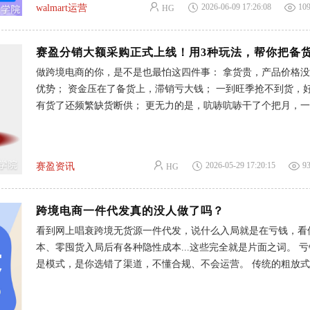
生命周期长
2026-06-09 17:26:08
10
walmart运营
HG
的：先自查主动催审加急渠道进行处理。 下面按照我的方法一
催审。 第一步：优先自查 90%的卖家卡主的根源就是邮件漏收或者资料
不合规。 第一，全渠道核查官方的邮件，这一步也是大家最容
特别是平台的官方邮箱要加入白名单，及时翻看。 随后检查注
做跨境电商的你，是不是也最怕这四件事： 拿货贵，产品价格
包括你的收件箱、垃圾箱、广告邮件、归档的文件夹都不要放过
优势； 资金压在了备货上，滞销亏大钱； 一到旺季抢不到货，
还要重点识别邮件的标题，看到【Action Needed- Regarding your W
有货了还频繁缺货断供； 更无力的是，吭哧吭哧干了个把月，
Application】，就是要求你补充材料了。7天必须回复，超时直
现没啥利润。 怎么办？ 别慌！赛盈分销平台正式向大家推出了
者驳回申请。 第二，资料是否合规也要进行自查，这是重中之重
业务，让你彻底告别上面这些烦恼。 01什么是赛盈大额采购业务？ 赛盈
在检查自己资料
大额采购业务，就是用圈货交易、期货交易、批发交易这三种专
2026-05-29 17:20:15
9
赛盈资讯
HG
帮你稳货源、降成本、轻资金、控风险，把利润稳稳提上去，让
更长久。 （点击图片查看更多详情） - 圈货交易： 旺季跨境最
不是卖不动，而是有单没货、好货被同行抢空、临时补货高价溢
跨境电商一件代发真的没人做了吗？
对市场爆款、应季热销、稀缺难抢的货源，你只需支付少量订金
看到网上唱衰跨境无货源一件代发，说什么入局就是在亏钱，看
前锁定海外仓现货，获得专属销售权。 别人缺货你不断货，别
本、零囤货入局后有各种隐性成本...这些完全就是片面之词。 
货你低价锁货，稳稳抢占旺季红利。 适合：想抢爆款、怕断货
是模式，是你选错了渠道，不懂合规、不会运营。 传统的粗放
被抢的卖家 - 期货交易： 跨境市场原材料、汇率、货源价格随
货源一件代发模式，在1688、拼多多上直接搬运铺货确实已经行
全款囤货等同于赌行情，风险极高。 期货交易可提前锁定未来
但合规的跨境一件代发，依然是新手做跨境唯一低风险的起步路
的货源与采购价格，不怕原材料涨价、汇率波动、市场