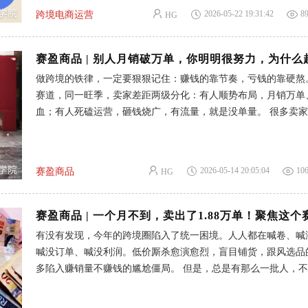
说其他模式的风险都要比跨境无货源一件代发都要高很多很多。 跨境电
2026-05-22 19:31:42
8
跨境电商运营
HG
商一件代发的3个真相 就是说有没有一种可能，那些在网上唱衰
代发不能做的人，其实自己都在做，为了不让你入局分一杯羹而
跨境无货源一件代发不能做的错觉。 我们一直深耕跨境电商一
个行业，赛盈分销平台专业做的就是为跨境卖家提供海外仓现货
做跨境的铁律，一定要狠狠记住：赚钱的靠节奏，亏钱的靠硬熬
的服务，成功扶持了70000+卖家出海赚钱。 用身边真实的例子
赛道，同一旺季，卖家差距两级分化：有人顺势布局，月销万单
境电商一件代发的现状： 现状1：不是模式不行了，是野路子不行
血；有人死磕运营，砸钱烧广，有流量，就是没单量。 很多卖
样都是做跨境电商一件代发的模式，有人可以爆单，有人就是在
我欺骗，把亏损一味怪罪给内卷、行情差、头部打压。 但数据
质的区别就是用错了方法： 有人用传统无货源一件代发的模式
外箱包赛道一直在暴涨，红利从来没少过。 美国旅行箱市场今年直
现国内直发、单号重复、包装带供应商信息、售后失联，最终导
亿美元，2031年将突破270.3亿美元。 （数据来源：Mordor Intelli
2026-05-14 20:05:04
10
赛盈商品
HG
海外需求五年持续上涨，今年旺季热度直接大爆。亚马逊新品销
26%，大量买家愿意为新款、高品质付费。 真相很残酷：你卖
是赛道不行，是你的老款式、老玩法，早被市场彻底淘汰了。 01行情暴
涨仍亏损！普通卖家的4大致命死穴 市场红利持续释放，大批卖
有没有发现，今年的跨境圈陷入了统一困境。人人都在喊卷、喊
力越亏损。 结合众多卖家实战踩坑案例，赛盈总结出4个核心致
喊没订单、喊没利润。低价厮杀愈演愈烈，盲目铺货，跟风选品
也是限流亏损的关键根源： 1-不懂运营节奏：死守老品或盲货 
多陷入赚销量不赚钱的尴尬僵局。 但是，总是有那么一批人，
卖货全凭感觉，毫无季节与节点思维。 哪个品爆了就死磕到底
流，不内卷、不跟风，照样能猛猛出单。核心从来都不是运气好
头就死守这款老品。要么不管季节、不看节点，暑期不上刚需，
准小众刚需+季节风口，深耕别人忽视的细分赛道，靠差异化产