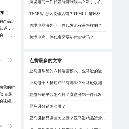
跨境电商一件代发能赚到钱吗？新手小白实操路径全程分享！
吃上了季
润最稳。
分享！
TEMU店怎么装修店铺？TEMU店铺风格装修技巧分享！
厨房场
的产品足
加记忆棉
跨境电商海外仓一件代发流程是怎样的？
都知道，
涨。 这
的，一款
跨境电商一件代发需要垫付货款吗？
倍，影响
出去，拼
感、浏览
价，装修
点赞最多的文章
25
1
胡乱堆砌
店铺非常
亚马逊常见的六种运营模式，亚马逊的运营模式总结！
店铺看起
亚马逊十大畅销产品有哪些？亚马逊欧洲站热销产品排行榜！
店铺的口
询我的时
TEMU
万资金最
赛盈分销平台怎么样？赛盈分销一件代发模式分享！
一、
的视频，
一门心思都
亚马逊分销怎么做？
钱，本金
归类，模
认知，不
亚马逊精品运营怎么做？亚马逊精品运营思路分享
。 那
。 还有
60
1
的场景，