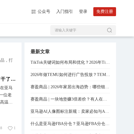
公众号
入门指引
登录
免费注册
最新文章
选品，打
TikTok关键词如何布局和优化？2026年TikTok关键词优化实操分享！
2026年做TEMU如何进行广告投放？TEMU投放技巧全程分享！
赛盈商品 | 一块地垫赚3倍差价？有人在亚马逊上闷声干了将近15000单
赛盈商品 | 2026年家居出海趋势：哪些细分赛道还有入场机会？
人在亚马
有一位老
赛盈商品 | 一块地垫赚3倍差价？有人在亚马逊上闷声干了将近15000单
美高温天
et品牌
亚马逊AI人像图标注新规：卖家必知与AI工具实战指南
GMV超
源：
什么是亚马逊FBA分仓？亚马逊FBA分仓怎么处理？
28
1
。 01