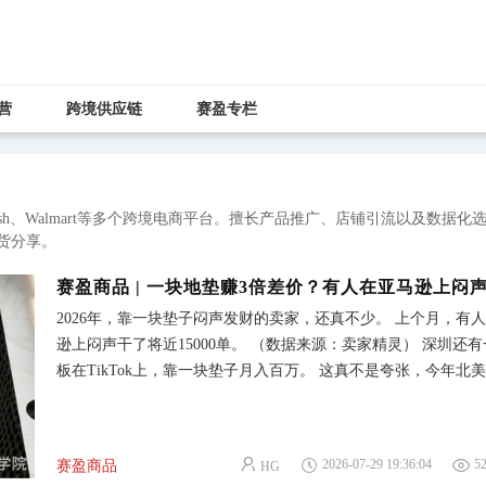
营
跨境供应链
赛盈专栏
ish、Walmart等多个跨境电商平台。擅长产品推广、店铺引流以及数据化
货分享。
2026年，靠一块垫子闷声发财的卖家，还真不少。 上个月，有
逊上闷声干了将近15000单。 （数据来源：卖家精灵） 深圳还
板在TikTok上，靠一块垫子月入百万。 这真不是夸张，今年北
气大家都知道，直接推动宠物解暑需求井喷。 美区上一款Lesure P
的宠物降温垫一个月的时间售出将近9000单，销售额达101万，总
260万。 周销量直接暴涨158%，登顶宠物类目榜首。 （图片来
2026-07-29 19:36:04
5
赛盈商品
HG
Lesure Pet） 这位老板怎么做到的？很简单，不卖垫子，卖解决方案