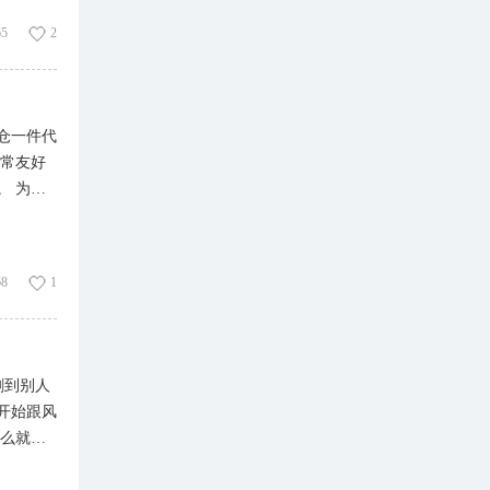
经成型
65
2
级落地扇精
，整体销
款，完全
仓一件代
Moss）
非常友好
决睡眠痛
为什
能助眠，
，通过先
功能全面
，也没有
，欧美海
68
1
。 第
指导的，
营多个电
y、
刷到别人
就开始跟风
赛盈分销
要么就是
赛盈支持
脑，自掏
家居、户