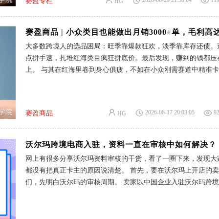
2026-06-29 21:58:04
11
赛盈专栏
HG
部聚焦在运营和变现上。 01九成跨境卖家亏钱，败在凡事都想自己搞定
新手入局容易陷入一个思维误区，做跨境想要爆单就要从头到尾
控。 自己跑工厂谈货源、盯生产品控、租海外仓备货、对接多
商、自己整理产品资料、处理海外退换货...... 看似牢牢攥住所
大多数跨境人的选品困局：旺季靠爆款狂欢，淡季靠库存还债。
则精准踩中了开店初期一个又一个坑： 1-囤货拿低价： 为了压
点拼手速，扎堆红海类目疯狂拼底价。最后发现，赚到的钱都压
价，硬着头皮和供应商大批量下单，一旦市场风向转变，库存滞
上。 与其在红海里卷到身心俱疲，不如在小众刚需赛道中精准
费、弃货费连本带利直接被吞掉。 2-产品容易违规： 不懂欧美
用赌风口、不用卷价格，靠稳定的市场需求和高毛利变现。就拿
法规，自己找的货源经常侵权，辛苦做起来的账号，平台说封就封
不上的美容技师凳来说，上个月就有人跑出了3000+的订单。 无
物流履约时效差： 一个人同时对接多家供应商，发货时
基础想入场，还是正在运营小团队的跨境卖家，今天我们跳出盲
2026-06-17 20:03:05
9
赛盈商品
HG
的固化思维，拆解一条可以长期深耕的常青赚钱赛道。 01不再赌季节，
从小众常青类起步 夏季追风扇，冬天卖暖手宝，一波热度后囤
滞销，但美容技师凳就不一样了。 据调查，海外有72%的美业
沃尔玛跨境电商入驻，资料一直在审核中如何解决？
长期坐姿不当患上了腰背劳损，一款舒适、贴合人体工学设计的
网上有很多分享沃尔玛资料审核的干货，看了一圈下来，发现大
成为他们的续命神器。 而且技师凳覆盖了美业、美甲、医疗、
都没有把真正卡主的原因说清楚。 首先，要在沃尔玛上开店的
容、实验室等多元场景，还有线下实体店、个人工作室与家庭自
们，先明白沃尔玛的审核周期。 卖家以中国企业入驻沃尔玛跨
求加持，市场容量极其稳定。 我们调取了过去两年这款产品在
的，那么正常来说初审的周期是在14-21个工作日，完整的流程
的销售情况，结论非常清晰：这是一条波动几乎为零的宝藏赛道
个月到一个半月左右都是有可能的。 如果你超过30天了都没有
据来源：卖家精灵） 市场容量并没有断崖式下跌，反而毛利非
的反馈，基本上就是属于异常了，直接进行催审。但是催审也是