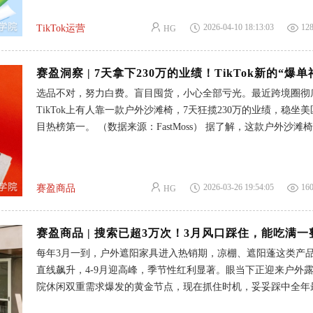
腰包啥也没学会，还浪费了时间和精力。 好不容易自己起了一个Ti
外庭院、露营装备等畅销类目，覆盖了美国、英国、法国
的店铺，不直达要怎么选品，瞎铺货，囤了不少货，结果卖不出
2026-04-10 18:13:03
12
TikTok运营
HG
自己手里... 这些都是真真实实发生在普通人身上的故事。 作为
商老运营，我太懂这种无力感了，我也是这么经历过来的，到现
了很多，但是这条路我也是越看越通透。 今天想和大家聊聊在Tik
怎么赚到钱的话题。 一、先搞懂：在TikTok上赚钱，本质就3件事 很多
选品不对，努力白费。盲目囤货，小心全部亏光。最近跨境圈彻
人一上来就急着发视频、开直播，结果越做越迷茫。其实你只需
TikTok上有人靠一款户外沙滩椅，7天狂揽230万的业绩，稳坐
三件事： 1.流量从哪来？ 靠内容、靠热点、靠模仿爆款，不是
目热榜第一。 （数据来源：FastMoss） 据了解，这款户外沙滩
多好看。 2.流量怎么变现？ 带货、赚佣金、接广告、引流私域
正式在Tik Tok美区上架，售价38.98美元，折算成人民币近270
最稳。 3.怎么长期赚，而不是碰运气？ 选对赛道、做垂直内容
的利润，谁能不羡慕？ 但爆款狂欢的背后，大批卖家跟风直接
号，比爆一条视
人脑子一热囤了一仓库，卖不动、压资金、愁到失眠。有人勉强
2026-03-26 19:54:05
16
赛盈商品
HG
单，因为货源不合规，最后做了一场彻头彻尾的赔本买卖。 风
前，怎么才能不做炮灰，真正赚到钱？ 017天拿下230万的业绩，凭什
么？ 看到爆款，第一反应绝不是跟风，而是先停下来想清楚： 
品，为什么有人7天赚230万，有人却只能陪跑，甚至血本无归？
每年3月一到，户外遮阳家具进入热销期，凉棚、遮阳蓬这类产
滩椅爆火，核心踩中了4个关键条件： 1.踩准趋势，顺势而为 在
直线飙升，4-9月迎高峰，季节性红利显著。眼当下正迎来户外
外休闲类的搜索量暴涨276%，春夏旺季已经提前开启，沙滩椅
院休闲双重需求爆发的黄金节点，现在抓住时机，妥妥踩中全年
最猛的流量风口，顺势布局，抢占先机是成功的首要条件。 2.稳
风口。 新的一年，赛盈分销继续扶持新老卖家，如果现在入局
货，选品直击痛点 背靠优势供应链，质量有保障，货源稳定。