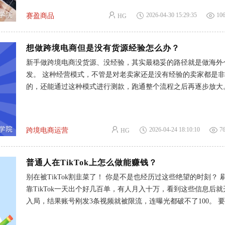
旧货。 跨境赛道顺势吃
准流量。 随着海外气温持续攀升，一个肉眼可见的爆款趋势已
2026-04-30 15:29:35
10
赛盈商品
HG
了：欧美降温小家电，正在悄悄爆发。 01高价不靠内卷，靠痛点溢价 先
上数据： TikTok美区大卖Sweetcrispy，3月中旬上架的一款升
准踩中欧美初夏刚需，产品迅速爆发。 短短26天热销1.88万单
想做跨境电商但是没有货源经验怎么办？
售额突破188万美元。重点是，这款风扇的定价远高于市场基础
新手做跨境电商没货源、没经验，其实最稳妥的路径就是做海外
避开低价内卷，靠产品实力拿到超高溢价空间。 （数据来源：Fast
发。 这种经营模式，不管是对老卖家还是没有经验的卖家都是
高价还能持续爆单，其实核心就在于直击用户需求： 1. 精准解
的，还能通过这种模式进行测款，跑通整个流程之后再逐步放大。 
点 主打静音、柔风的设计，搭配可调节的氛围灯，既能降温又
么做海外仓一件代发，原因很明显： 第一，没有什么资金风险
完美契合了欧美家庭、单身独居、睡眠敏感等人群的需求。 2. 
出单，后付款的这种模式，对卖家来说就没有了库存堆积的风险
拉开差距 彻底摒弃了普通风扇
太大的资金压力，降低了卖家的试错成本。 第二，履约更稳了
2026-04-24 18:10:10
7
跨境电商运营
HG
外仓直发，24小时出物流单号，2-8天妥投，差评少，平台更合规
三，专业赋能，不仅可以提供产品素材，有的平台是支持一对一
新手也能快速上手。 第四，可以覆盖多个平台，如果你有在经
普通人在TikTok上怎么做能赚钱？
商平台，那么有的海外仓一件大发平台可以无缝对接亚马逊、eBa
别在被TikTok割韭菜了！ 你是不是也经历过这些绝望的时刻？ 
shopify、tiktok等平台。 如何通过海外仓一件代发从0到1？ 这3个步骤，
靠TikTok一天出个好几百单，有人月入十万，看到这些信息后
照着做也能很快出单： 第一步：选对平台，完成入驻 优先选择
入局，结果账号刚发3条视频就被限流，连曝光都破不了100。 
平台这类专注海外仓一件代发的平台，提供的产品也会更精准，
听别人说零成本躺赚，花了大几千块去报课程，被这些营销人洗
用户免费入驻，不收取任何隐性费用，也不用囤货，主营中大件