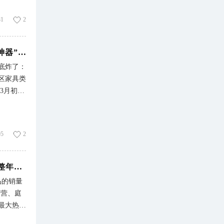
kTok
去砸在了
81
2
在跨境电
在不说赚
Tok上
赛盈洞察 | 7天拿下230万的业绩！TikTok新的“爆单神器”，正在逼疯跨境卖家...
底炸了：
要想明白
美区家具类
靠你长得
椅3月初才
，四条路
元，这样
、稳住账
翻车：有
出了几
05
2
口就在眼
同样一款
赛盈商品 | 搜索已超3万次！3月风口踩住，能吃满一整年的红利
 这款沙
品的销量
美国，户
露营、庭
正是当下
最大热销
定供
，那么恭
产品主打