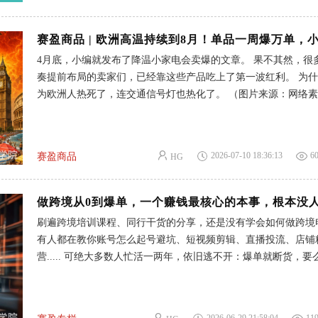
尤其是新手刚入门没有辨别能力，很容易全盘默认跨境一件代发
用掏一分钱的。 为了让大家更清楚跨境电商一件代发的模式，
需要垫付资金，那些情况不需要垫付资金，今天全部讲清楚。 一、哪些
4月底，小编就发布了降温小家电会卖爆的文章。 果不其然，很
情况不用提前垫付货款？ 如果你有本职工作，想要通过跨境电
奏提前布局的卖家们，已经靠这些产品吃上了第一波红利。 为
快，但是手里的预算有限，那么就可以借助一件代发平台开店。
为欧洲人热死了，连交通信号灯也热化了。 （图片来源：网络素材
作逻辑很简单，也比较透明： 以赛盈分销平台为例，在平台上
月下旬开始，欧洲多地爆发了史无前例的高温气候： 德国41.7℃
号，每天在上面选品，完了之后上架到自己的店铺里，当海外买
历史纪录，法国局地达到43.8℃，伦敦地铁直逼40℃... 一个温
店铺下单了，你再回到赛盈分销平台完成订单付款，后台会同步
度，甚至快赶上热带国家的印度了。 01欧洲高温，这些产品卖到断货！
到海外仓完成后续的分
2026-07-10 18:36:13
6
赛盈商品
HG
欧洲灾难级暴热，中国的避暑神器，直接救了他们的命。 中国
有人花7倍溢价买，有人甘愿驱车200公里去抢最后一台。 中国
机，6月份出口增长超过70%。 各种降温产品直接卖到断货，挂
做跨境从0到爆单，一个赚钱最核心的本事，根本没
手持小风扇在TikTok上持续霸榜。 德国站上的一款迷你手持风
刷遍跨境培训课程、同行干货的分享，还是没有学会如何做跨境
遥遥领先，一周售出1.71万单。 说一句，赛盈同款货源现在已
有人都在教你账号怎么起号避坑、短视频剪辑、直播投流、店铺
货，卖家可以无忧上架。 庭院凉亭、遮阳帐篷、沙滩遮阳伞等
营..... 可绝大多数人忙活一两年，依旧逃不开：爆单就断货，要
场景的产品，在这场热穹顶效应下，需求全面爆发。 （数据来
滞销，赚到的钱全压在仓库里，新手也不知道如何让店铺稳定出
Google Trends） 这么看下来，中国的降温神器在欧洲的热度可
什么同行能盈利，自己却反复踩坑亏损？ 那些能赚到钱的卖家
的温度低。 目前
始，就懂得借成熟供应链降低试错成本，避开重重陷阱，把资金