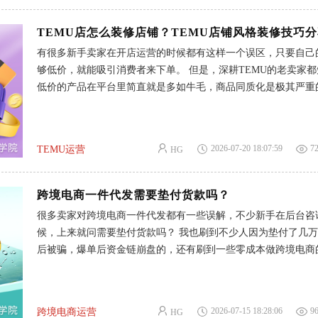
刚需品类，利润最稳的底牌 宠物降温垫虽然爆单了，但终究是
节红利。 而对大多数卖家来说，不追风口，吃透刚需，反而利
TEMU店怎么装修店铺？TEMU店铺风格装修技巧
分享3个今年小卖家可以稳稳切入的方向： 1- 厨房防油防滑垫 
有很多新手卖家在开店运营的时候都有这样一个误区，只要自己
景，欧美家庭的高频刚需，复购也很稳定。 售价在39美金，增
够低价，就能吸引消费者来下单。 但是，深耕TEMU的老卖家
回弹、防油、防水的材料，同时支持机洗的款式，搜索量一直上
低价的产品在平台里简直就是多如牛毛，商品同质化是极其严重
里提一嘴，地垫选择厚度＜1.5cm最好，太厚容易让体积重量翻
产品就有几百个同行在竞争。所以说，在TEMU上想要把产品卖
成本。 2- 户外除尘地垫 主攻户外场景，不管是家门口，还是
的已经不是谁的价格更低了，反而那些店铺的第一印象、页面观
体验才是拉开差距的关键。 就好比如同样一款产品，同样的定
2026-07-20 18:07:59
7
TEMU运营
HG
干净整洁的店铺，商品罗列井然有序的转化率就是会比杂乱无章
的店铺高出好几倍。就算你的价格可以让利出来，买家看到你的
不专业，也担心在你这买到劣质商品，宁愿选择价格偏高，但是
跨境电商一件代发需要垫付货款吗？
来很靠谱的卖家。 千万不要小看店铺的装修，这就是信任感与
很多卖家对跨境电商一件代发都有一些误解，不少新手在后台咨
碑。店铺装修的越好，买家对你的信任越强。 今天就和各位分享
候，上来就问需要垫付货款吗？ 我也刷到不少人因为垫付了几
店铺要如何装修，吸引到更多买家的信任，提升店铺数据的转化。 
后被骗，爆单后资金链崩盘的，还有刷到一些零成本做跨境电商
新手装修TEMU店铺的核心逻辑 新手刚开始做TEMU的时候，
越看越迷茫。 我特别懂这种顾虑，做跨境最怕的就是还没赚到
铺在选品上，完全忽略了门面担当。 批量上架的产品没有做好
先被套没了。 很多人会有做跨境电商一件代发需要垫付货款的
块也是乱七八糟的堆砌，导致店铺的流量进不来，访客也留不住
可否认确实有商家打着跨境电商一件代发的旗号让卖家先付钱的
么，TEM
2026-07-15 18:28:06
9
跨境电商运营
HG
一部分原因就是过度宣传，比如零囤货、零资金没有说清楚适用