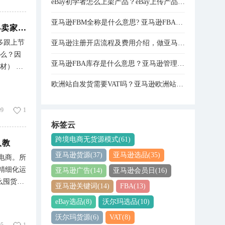
eBay初学者怎么上架产品？eBay上传产品的详细步骤分享
是完全不
亚马逊FBM全称是什么意思? 亚马逊FBA和FBM模式的区别
那些情况
赛盈商品 | 欧洲高温持续到8月！单品一周爆万单，小卖家也能卖脱销！
多跟上节
亚马逊注册开店流程及费用介绍，做亚马逊需要多少资金？
商赚点外
什么？因
 这种操
亚马逊FBA库存是什么意思？亚马逊管理库存与管理FBA库存的关系是什么？
） 5
注册账
，刷新
欧洲站自发货需要VAT吗？亚马逊欧洲站VAT注册费用是多少？
家在你的
带地区的温
订单消息
09
1
的空调，
标签云
的制冰
脖风扇、
跨境电商无货源模式
(61)
人教
扇的销量
亚马逊货源
(37)
亚马逊选品
(35)
电商。所
经大量补
精细化运
亚马逊广告
(14)
亚马逊会员日
(16)
夏季户外
么囤货就
亚马逊关键词
(14)
FBA
(13)
源：
单。 为
不比当地
eBay选品
(8)
沃尔玛选品
(10)
在一开
沃尔玛货源
(6)
VAT
(8)
、精力全