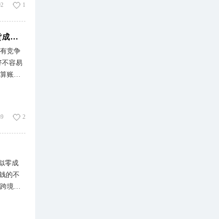
92
1
步步完成
易忽视。
赛盈分销大额采购正式上线！用3种玩法，帮你把备货成本打下来
册邮箱，
没有竞争
。而且，
好不容易
almart
一算账发
接搁置或
大额采购
。 那么
业模式，
39
2
生意做得
亏的是，
价。 针
，就能提
似零成
人高价拿
亏钱的不
、怕库存
式跨境无
时波动，
不通了，
一段时间
， 我敢