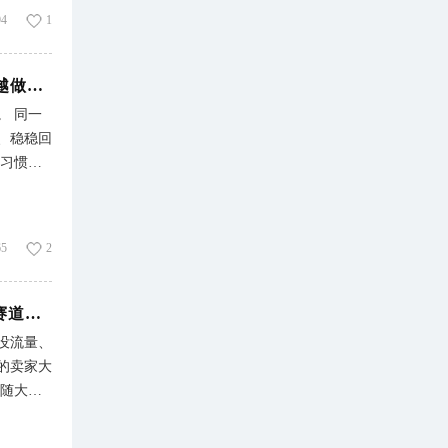
94
1
跨境一件
给你制造
件代发这
赛盈商品 | 别人月销破万单，你明明很努力，为什么越做越亏？
一件代发
。 同一
告诉你跨
、稳稳回
了 同
家习惯自
陪跑？本
表明，海
：就会出
奔195
致封店、
gence）
65
2
量占比超
不动，不
赛盈商品 | 一个月不到，卖出了1.88万单！聚焦这个赛道的卖家，订单在疯涨
家却越努
没流量、
命问题，
的卖家大
多数卖家
不随大
，一年到
，而是抓
旺季乱铺
品收割精