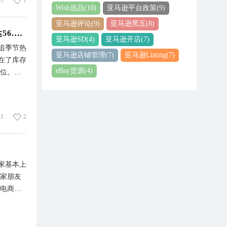
95
1
Wish选品
(10)
亚马逊平台政策
(9)
全权把
亚马逊评论
(9)
亚马逊黑五
(8)
家供应
赛盈商品 | 小众类目也能做出月销3000+单，毛利高达56.73%，小卖家的机会来了
亚马逊SD
(4)
亚马逊开店
(7)
有环节，实
追季节热
低拿货
亚马逊店铺管理
(7)
亚马逊Listing
(7)
在了库存
销，仓储
eBay货源
(4)
卡位。不
当地产品
很多人瞧
。 3-
论你是零
目追爆款
21
2
的库存全
从业者因
的技师凳
家基本上
宠物美
卖家朋友
用的多需
境电商
亚马逊上
会持续一
。 （数
得到任何
常可观，
有步骤