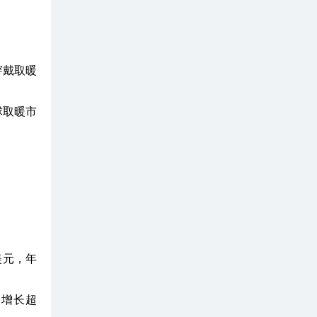
穿戴取暖
球取暖市
亿美元，年
比增长超