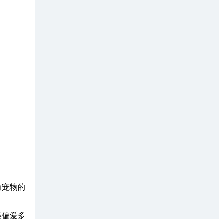
为宠物的
美偏爱多