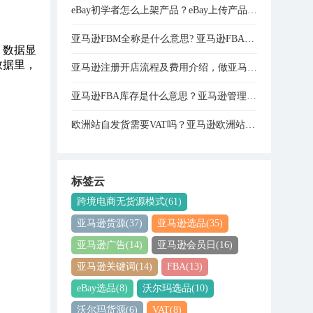
eBay初学者怎么上架产品？eBay上传产品的详细步骤分享
亚马逊FBM全称是什么意思? 亚马逊FBA和FBM模式的区别
。
数据显
s的数据里，
亚马逊注册开店流程及费用介绍，做亚马逊需要多少资金？
亚马逊FBA库存是什么意思？亚马逊管理库存与管理FBA库存的关系是什么？
欧洲站自发货需要VAT吗？亚马逊欧洲站VAT注册费用是多少？
标签云
跨境电商无货源模式
(61)
亚马逊货源
(37)
亚马逊选品
(35)
亚马逊广告
(14)
亚马逊会员日
(16)
亚马逊关键词
(14)
FBA
(13)
eBay选品
(8)
沃尔玛选品
(10)
沃尔玛货源
(6)
VAT
(8)