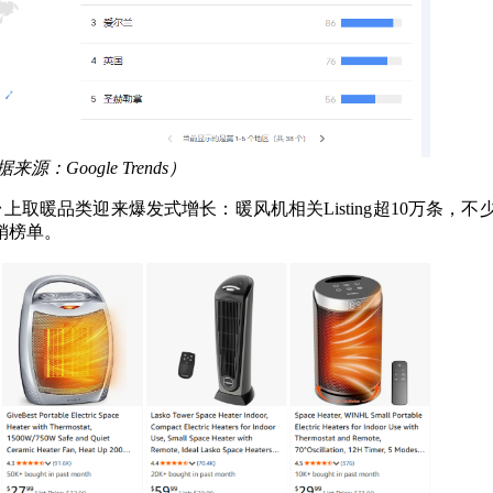
来源：Google Trends）
台上取暖品类迎来爆发式增长：
暖风机相关Listing超10万条，
销榜单。