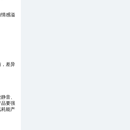
与情感溢
衡，差异
设静音、
产品要强
低耗能产