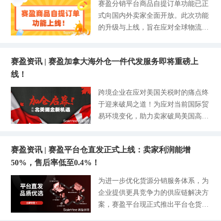
赛盈分销平台商品自提订单功能已正
海，零部件还有机会？ 纵观全球汽
材料涨价、汇率波动、市场
下半年（1.75亿）暴涨了14.29%。多
1为什么必须重仓日本站？ 日本不是
式向国内外卖家全面开放。此次功能
车市场格局，售后维保需求正迎来爆
达32个国家的用户都在刷，渗透率足
快速爆发的市场，但更适合卖家拉长
的升级与上线，旨在应对全球物流成
发式增长。 今年上半年，全球汽车
足占到欧洲人口的三分之一。 在这
钱，钓大鱼，也能稳稳当当吃利润那
本飙升、配送时效不稳定等痛点，为
市场研究机构Markets and Markets的
片流量富矿里将会上演哪些商业故
种，毕竟市场相当成熟了，并非短期
卖家规避物流渠道信息与销售平台规
一项报告指出，预计到2035年，全球
事？卖家该如何抓住这波新红利？本
投机。 有几个趋势和动作，揭露了
赛盈资讯 | 赛盈加拿大海外仓一件代发服务即将重磅上
则冲突的风险，保障订单的合规性和
汽车售后市场规模将突破万亿美元，
文和赛盈学院一起勇闯欧洲站。 01
今年卖家需要加快扩张日本电商业
线！
时效性，进一步提升卖家订单处理效
相当于7万亿人民币。 这组数据的背
市场新机：欧洲电商的流量黄金期来
务。 a. 大盘稳：市场成熟，消费理
率和分销体验。 赛盈可支持Temu、
后，是有超20亿辆车需要保持长期稳
跨境企业在应对美国关税时的痛点终
了 欧洲市场已进入高速增长的通
性 首
Wayfair、Walmart等各大主流销售平
定的售后服务。 从另一侧的数据可
于迎来破局之道！为应对当前国际贸
道，数据不会说谎： Tik Tok Shop在
台的官方面单进行履约发货，具体操
以看到海外市场对中国零部件的依赖
易环境变化，助力卖家破局美国高额
欧洲站已开通了英国、德国、法国等
作指引如下： 01.赛盈分销平台商品
程度：中国汽配出口量在不断庞大，
关税壁垒，赛盈分销平台加拿大海外
六国站点，预计明年新增波兰站点，
自提功能操作指引 第1步：商品列表
数据显示，中国汽车零配件出口从20
仓本土发货服务即将重磅上线！ 作
市场版图扩张迅猛。 而业绩更是肉
页-选品 进入商品列表页，选择交易
22年的493.3亿美元增长至2024年的5
赛盈资讯 | 赛盈平台仓直发正式上线：卖家利润能增
为深耕欧美市场的跨境货源分销服务
眼可见的狂飙，仅凭英国一个站点今
模式中的自提，则可以筛选出平台中
67.4亿美元，上半年的出口
50%，售后率低至0.4%！
商，此次战略升级将为卖家提供更灵
年上半年就直接干到了8亿美元的GM
所有支持自提业务的商品SKU。商品
活的北美市场布局方案，依托加拿大
V。 （数据来源：2025年上半年度Ti
为进一步优化货源分销服务体系，为
列表页展示的价格为自提的价格。
独特的贸易优势和物流网络，构建低
kTok Shop调研报告） 德国站表现也
企业提供更具竞争力的供应链解决方
（图片来源：赛盈分销平台） 第2
成本+高时效+本土化的跨境电商新生
不赖，8月份单月的GMV就突破了34
案，赛盈平台现正式推出平台仓货源
步：商品下单环节 进入商品详情
态。 01.5大核心优势，重塑北美掘金
60亿美元。在夏季大促期间，欧盟四
精选直发板块。此项目的设立，旨在
页，点击发货物流的选项框，选择Se