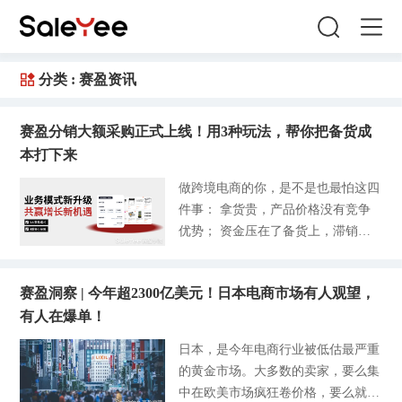
分类 :
赛盈资讯
赛盈分销大额采购正式上线！用3种玩法，帮你把备货成
本打下来
做跨境电商的你，是不是也最怕这四
件事： 拿货贵，产品价格没有竞争
优势； 资金压在了备货上，滞销亏
大钱； 一到旺季抢不到货，好不容
易有货了还频繁缺货断供； 更无力
赛盈洞察 | 今年超2300亿美元！日本电商市场有人观望，
的是，吭哧吭哧干了个把月，一算账
有人在爆单！
发现没啥利润。 怎么办？ 别慌！赛
盈分销平台正式向大家推出了大额采
日本，是今年电商行业被低估最严重
购业务，让你彻底告别上面这些烦
的黄金市场。大多数的卖家，要么集
恼。 01什么是赛盈大额采购业务？
中在欧美市场疯狂卷价格，要么就在