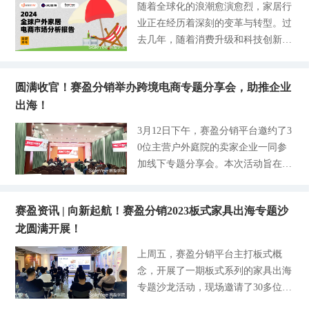
随着全球化的浪潮愈演愈烈，家居行
业通过低成本、零库存的无货源出海
里行业将拨开迷雾见光明，而在大环
确保商品以更高的标准和要求进入平
业正在经历着深刻的变革与转型。过
模式，加速掘金海外市场。赛盈分销
境无法改变的现状下，机遇与挑战不
台仓，当前平台仓商品售后率低至0.
去几年，随着消费升级和科技创新的
平台于2021年正式成立，凭借自身整
断交织、此起披伏的时代里，我们又
4%，企业布局可拥有更可靠的商品
推动，家居行业呈现出以下几个明显
合供应商的资源优势，专注为卖家及
如何在新的周期里寻求新的突破口，
货源保障。 优势2：支持商品定制化
趋势： 智能化与互联网+家居 智能家
供应商提供更加高效、便携的跨境电
有效实现家居市场出口的可持续增
设计 平台仓的商品支持分销商进行
圆满收官！赛盈分销举办跨境电商专题分享会，助推企业
居产品不断涌现，人们对于智能、便
商双向赋能服务。发展至今，赛盈不
长？ 为了聚焦家居出海赛道，助力
个性化设计和定制需求，优化和升级
出海！
捷的家居生活需求日益增加。互联网
断完善形成一个稳定的货源供应体
更多优秀企业挖掘全球市场新潜力商
款式，打造差异化商品，满足不
技术的应用，如智能家居设备的联网
系，不仅内部拥有成熟的供应商系
3月12日下午，赛盈分销平台邀约了3
机，由UseePay、小U出海、PartnerB
控制和智能家居生态系统的建设，正
统，平台上的热销产品也从原来的几
0位主营户外庭院的卖家企业一同参
oost主办，赛盈分销平台、Google Ad
在改变家居行业的格局。 品牌国际
千个款式不断完善、扩充至今天的60
加线下专题分享会。本次活动旨在为
s 、飞书联合主办的【2024家居用品
化与出海策略 越来越多的家居品牌
000+精品货源，涵盖大件家具、居家
卖家分享2024年户外庭院出海趋势，
BTC品牌出海峰会】于2024年4月18
开始意识到全球市场的重要性，积极
生活、户外庭院、宠物、健身、汽摩
分析当下海外市场值得布局和推广的
日当日在杭州隆重开展。活动现场聚
寻求国际化发展路径。出海成为家居
配件等多个类目。 作为本次的参展
赛盈资讯 | 向新起航！赛盈分销2023板式家具出海专题沙
热销品类，并在现场现场搭建了样品
集了多位跨境电商头部大咖，通过圆
行业的热门话题，品牌们正在通过跨
商，赛盈分销现场的展位吸引众多跨
龙圆满开展！
展示专区，让企业更加直面感受爆款
桌会议等形式共论海外家居市场消费
境电商、海外展会等方式拓展海外市
境企业前来咨询跨境电商行业接下来
产品的质量及款式，为户外庭院企业
新生态，企业提供更加垂直、多元的
上周五，赛盈分销平台主打板式概
场。 绿色环保与可持续发展 环保意
的发展方
提供精准丰富的产品资源和选品灵
家居品牌出海思路。 赛盈分销平台
念，开展了一期板式系列的家具出海
识的提升使得消费者更加关注家居产
感，通过成熟的无货源出海模式助力
作为本次峰会的重要共创伙伴，联合
专题沙龙活动，现场邀请了30多位垂
品的环保性能和可持续发展性。绿色
企业开拓更深更大的市场。 户外庭
UseePay、小U出海、PartnerBoost一
直板式家具类的头部卖家共同探讨了
环保已经成为家居行业的发展主旋