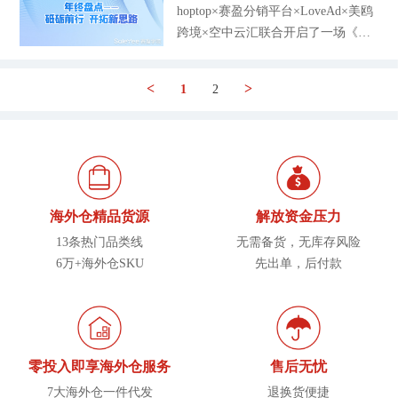
品牌企业交流洽谈，以自身实践案例
提出深度链接金融、货源、物流、海
hoptop×赛盈分销平台×LoveAd×美鸥
卖家入驻数量只有4%，到了年底新
及见解出发，分享数字经济下如何发
外仓储等优质的供应链资源，打通上
跨境×空中云汇联合开启了一场《年
卖家入驻量就飙升至20%，再到今年
展高质量全球贸易，为杭州数字贸易
下游贸易壁垒，提供缩短中间成本、
终盘点：砥砺前行，开拓新思路》专
的4月份占比达到了40%。 研究机构
发展之路添砖加瓦。赛盈分销平台盛
实现一体化的无货源出海新模式，真
场直播峰会，一群人在视频号直播间
Marketplace Pulse的数据中，从今年
邀出席本届数贸会，现场专注为出口
正帮助企业布局跨境电商，打造更低
<
>
1
2
就“跨境人出海”的议题展开了激烈的
的8月份开始，周净增的卖家数超千
企业提供专业的大数据选品出海方
成本、更高回报的国际贸易之路。峰
讨论。 在本场直播峰会中，各大品
名，这一数值比以往高出4倍，其中
案，助力更多中小型企业走向世界，
会论坛举办期间，各大跨境企业也布
牌方纷纷为跨境卖家谋福利，同时现
入驻沃尔玛的中国卖家占比达到5
开拓高质量掘金路，此举展示了赛盈
局了自己的展厅，向外展示了平台
场井喷干货，助力卖家年末旺季出海
1%，远超美国本土卖家（46%）。
分销在跨境分销行业内领先的服务模
更胜一筹。赛盈分销平台作为跨境电
（数据来源：Marketplace Pulse）
式：通过整合云途专线物流、谷仓海
商分销行业内优质的服务商，在本次
沃尔玛平台卖家的数量仍在不断增
外仓等优质供应链资源，为供应商及
海外仓精品货源
解放资金压力
直播峰会的开场前奏开始发放大量的
加，尽管本土卖家占据主导地位，但
分销商双向赋能。赛盈分销创始团队
13条热门品类线
无需备货，无库存风险
20美元的采购券，助力卖家降本选
沃尔玛近期也在陆续推出新的服务和
成员深耕跨境电商领域长达十余年的
6万+海外仓SKU
先出单，后付款
品，出海更高效。 紧接着，赛盈华
招募计划以此刺激中
时间，他们专注两件事，为厂商和跨
东区业务经理张朝永首先就2022年底
境卖家架起一座共通的经济桥梁：在
产品出海市场前瞻分析展开详细解
分销商服务上，赛盈分销平台提供60
读。以欧美市场为例，分别从中国市
000+海外仓精品货源，涵盖了13条品
场价格、海外消费市场趋势和家居家
类线，每个月定期上线1000+潜力爆
零投入即享海外仓服务
售后无忧
具等中大件产品出口进行分析。他表
款，不仅为卖家解决了选品的困扰，
7大海外仓一件代发
退换货便捷
示今年以家具为主的中大件产品销量