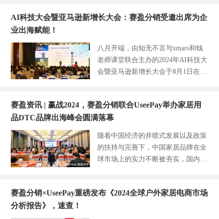
效率 优势1：加拿大本土货源，支持
国POP模式单日GMV更是暴涨了20
为平台卖家构建更优质、高性价比的
lf-Pick up，价格则展示自提价格。
先出单后付款卖家无需提前囤货，下
0%。 一位转战欧洲站的卖家靠一款
AI科技大会暨亚马逊新增长大会：赛盈分销受邀出席为企
货源渠道，更高效的海外仓储服务，
（图片来源：赛盈分销平台） 根据
载加拿大仓库存数据刊登至店铺，先
无线充电器
业出海赋能！
提供更快速、便捷的物流时效和售后
发货包裹数量，判断需提供Label文
出单，后付款，订单自动同步处理，
支持，助力卖家提升市场竞争力与整
件数量。（例如：若发货包裹数量为
八月开端，由知无不言与xmars和钱
库存预警、物流追踪自动化管理，中
体运营效益。 01什么是赛盈平台仓
1，选择数量为1时，需提供1个Label
老师课堂联合主办的2024年AI科技大
小卖家也能轻松布局北美市场。 优
直发？ 平台仓直发是指赛盈依托自
文件；若发货包裹数量为3，选择数
会暨亚马逊新增长大会于8月1日在深
势2：精选800+货源，热销有保障首
营海外仓、自选源头供应商，为国内
量为2时，需要提供6个Label文
圳宝安顺利开展，为期2天的跨境峰
期上线商品已经过市场调研筛选，覆
外分销商全新设立的货源精选和平台
件。） （图片来源：赛盈分销平
会吸引了上千位优秀的卖家朋友前来
盖家居用品、园艺工具、户外家具、
直发服务。目前该板块已上线100+市
台） 点击立即购买，进入订单提交
赛盈资讯 | 赢战2024，赛盈分销联合UseePay举办家居用
感受一场盛夏大狂欢。在本次跨境峰
数码电子等热销品类，助力卖家轻松
场热卖款，涵盖厨房用具、家居收
页面。请正确填写收货信息和
品DTC品牌出海峰会圆满落幕
会里，邀请了多位不同领域的先锋人
绕开美国高额关税，以更低成本、更
纳、户外庭院、消费电子、汽摩配件
物，深度聚焦人工智能与跨境电商的
高效率抢占北美市场先机。 优势3：
随着中国经济的井喷式发展以及政策
等9大类目。 （图片来源：赛盈分销
行业碰撞，一同探讨在AI科技的创新
高效物流时效护航，48小时内极速发
的扶持与完善下，中国家居品牌在全
平台） 02平台仓直发为企业提供哪
发展中，如何灵活融入在跨境电商行
货生成赛盈订单后，加拿大仓商品支
球市场上的实力不断被夯实，国内家
些好处？ 平台仓直发板块上的商品
业，加速推动跨境电商全球化的发
持海外仓48小时内极速发货，高效物
居品牌数量不仅激增，商品也更加深
均来自源头工厂，赛盈经过严格筛
展。 赛盈分销平台作为跨境电商行
流时效保障客户体验。 优势4：多元
远持久影响着海外消费者的生活。
选，直接与工厂建立合作，为企业带
业内领先的分销服务商，本次出席20
支付，交易无忧加拿大仓商品支持账
赛盈分销×UseePay重磅发布《2024全球户外家居电商市场
中国家居企业出海之路曾陷入危机当
来多重优势： 优势1：商品质量升
24AI科技大会暨亚马逊新增长大会，
户余额、 Airwallet Pay、Payoneer、
分析报告》，速查！
中，而2023年年终的经济复苏，对家
级，售后率低至0.4% 每一件商品均
旨在助力前来现场交流学习的跨境企
微信支付、
居企业来说，似乎透露着在新的一年
遵循严格的质量管控标准生产制造，