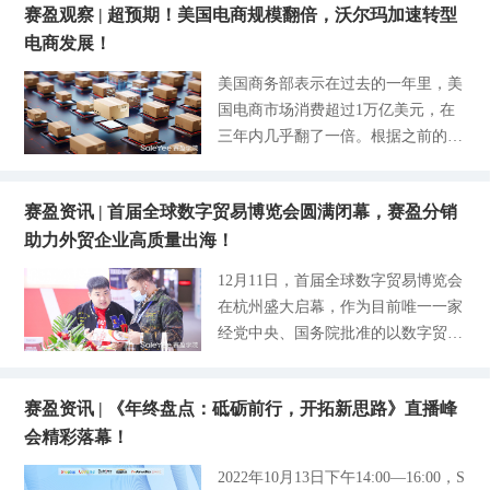
与线下专家评审团进行的多轮筛选，
缴费等不法行为可到【
赛盈观察 | 超预期！美国电商规模翻倍，沃尔玛加速转型
原董事长、中国国际贸易学会原会长
在宁波国际会展中心隆重开启了一
评定赛盈分销平台等90家跨境服务商
电商发展！
王俊文，深圳市产业园区商会会长佘
场“数字外贸”峰会：2023中国 · 宁波
成功斩获2022年度山海奖。 赛盈分
桂锡，深圳前域会展集团有限公司董
出口跨境电商博览会。作为国内唯一
美国商务部表示在过去的一年里，美
销平台线上商城于2021年6月正式上
事长王斌，深圳市福田区政协委员施
以“大件家居”为核心品类的跨境电商
国电商市场消费超过1万亿美元，在
线，励志成为国内优质、领先、头部
培营，亚马逊全球开店华南战略拓展
博览会，也系目前华东地区最具号召
三年内几乎翻了一倍。根据之前的预
的跨境电商分销服务商，近两年来赛
总监方卫等领导和嘉宾出席参与开幕
力的跨境电商高端专业展，此次规模
测，这个成绩原本要在2024年才能实
盈分销平台发展迅速，专注于为分销
仪式。 赛盈分销平台作为跨境电商
之宏大，比上一届扩容250%，占地
现。尽管今年的行情不被大众所看
商及供应商双向赋能，通过整合专线
行业优秀的分销服务商受邀参加此
面积达7万平米，预计将吸引6万名跨
赛盈资讯 | 首届全球数字贸易博览会圆满闭幕，赛盈分销
好，消费者支出紧缩、通胀高企、成
物流、海外仓储等供应链资源，帮助
次“拥抱湾区 · 品牌出海”、“深圳亚
境同道的参与。今年的宁波出口跨境
助力外贸企业高质量出海！
本上涨、企业纷纷裁员，而美国电商
工厂及品牌商快速拓展海外销路。到
马逊跨境电商高质量发展论坛”和“第
电商博览会在当地商务局的支持与指
市场超额完成的目标告诉我们：机遇
目前为止，赛盈分销吸引了大量的高
12月11日，首届全球数字贸易博览会
五届中国（深圳）出口跨境电商大
与挑战并存是永恒定律。美国电商市
粘性的用户，服务卖家企业群体超70
在杭州盛大启幕，作为目前唯一一家
会”的主题峰会，与600+家跨境电商
场前景明朗，不仅亚马逊，沃尔玛近
000家，年均销售突破22亿元。凭借
经党中央、国务院批准的以数字贸易
平台、产品供应商等跨境资深人士相
几年在电商板块也投入了不少精力。
自身的综合实力在本次参选中荣获20
为主题的国家级、全球性的专业博览
约齐聚，在本次跨境行业大会里共谋
- 沃尔玛卖家激增，Q3营收爆发 - 自
22年度最佳供应链奖。 赛盈分销在
会，本届数贸会吸引了800多家国内
千亿级的出海机遇。现场议论纷纷，
去年沃尔玛平台向美国以外的卖家开
行业内有具备明显的影响力，得益于
赛盈资讯 | 《年终盘点：砥砺前行，开拓新思路》直播峰
外的头部企业共赴行业盛宴。为期4
从行业趋势、政策、营销、服务作为
放后，国内卖家数量开始迅速增长。
平台为分销商和供应商搭建一座坚实
会精彩落幕！
天的数贸会以“数字贸易，商通全
出发点提供不同维度的出海解决方
今年，沃尔玛在电商市场持续发力，
有力的贸易互通桥梁，打通上
球”为主题，集结了各界成功人士及
案。赛盈分销平台则以产品为基石，
2022年10月13日下午14:00—16:00，S
扩张速度实为惊人。2021年4月份，