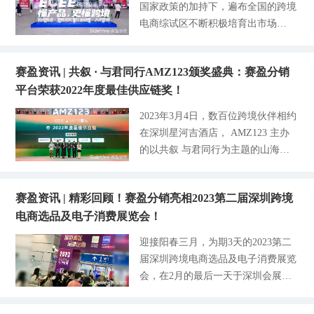
家具出海优势为议题，与卖家们分享
国家政策的加持下，遍布全国的跨境
为全球跨境企业注入更加多样化的平
是一家专注于为供应商及分销商双向
了平台上主力产品成为欧美市场爆款
电商综试区不断积极培育出市场
台服务展示，提供保障性的增值服
赋能的跨境电商分销B2B平台，我司
的四大优势：通过就近产业带集散采
的“新血液”，完善跨境电商生态圈，
务，帮助企业开拓可持续、多渠道的
从未通过任何方式、以我司名义从事
购的模式压缩成本和多海外仓、多区
带动当地产业的创新与升级。商务部
海外贸易市场。 据中国跨交会官方
违法做单业务，也从未授权个人或者
域、多渠道共用使企业的供应链资源
赛盈资讯 | 共叙 · 与君同行AMZ123颁奖盛典：赛盈分销
数据显示，目前我国跨境电商主体已
数据，广州跨境电商占贸易出口的比
单位在任何网站或平台、社群以我司
更具备优势；另外，赛盈分销平台在
平台荣获2022年度最佳供应链奖！
超过10万家，货物进出口规模不断扩
重从2019年的4.4%飙升至2022年的2
名义进行相关活动。 -2-任何人与不
今年就率先启动平台与供应商的战略
大，占外贸比重的5%，比5年前上升
1.9%，2019-2022年跨境电商进出口
2023年3月4日，数百位跨境伙伴相约
法分子及相关平台或APP发生的一切
性合作，在库存和产品研发上有更加
了4%。在2022年，我国的跨境电商
规模增长了93倍。深圳赛盈网络有限
在深圳星河吉酒店， AMZ123 主办
交易行为，我司均不承担责任。 -3-
严格的把
出口额超1.55万亿元，近5年里增长
公司作为一家专业的跨境电商分销服
的以共叙 与君同行为主题的山海奖
我司已收集相关证据向公安部门报
了10倍，这也激发了更多地区和优秀
务企业，很荣幸能够再次出席参与本
颁奖盛典在大家的欢迎和热情中顺利
案，并保留进一步追查相关责任的权
的品牌企业“走出去”的信念。从近几
次中国跨交会。赛盈分销平台在2021
举办。本次盛宴旨在表彰全球最具影
利。 -4- 我司提示广大用户提高防范
年来看，宁波也出现了越来越多的企
年正式上线运营商城网站，通过10年
赛盈资讯 | 精彩回顾！赛盈分销亮相2023第二届深圳跨境
响力和实力的优质跨境服务商，同时
意识，避免上当受骗，遭受财产损
业从传统外贸向跨境电商转型。商务
的时间打造一个能为分销商及供应商
电商选品及电子消费展览会！
作为行业标杆能够激励与协助更多有
失。已受骗的用户，应尽快向公安部
部在去年首次公布了全国跨境电商综
双向赋能的跨境电商B2B平台，集结
潜力的跨境企业快速成长，不惧艰
门报案。 -5-关于我司业务，任何人
迎接阳春三月，为期3天的2023第二
合试验区的成绩，宁波列居首位；同
了资金、货源、海外
难，在出海路上砥砺前行。 据悉，
可通过公司唯一官网（https://www.sa
届深圳跨境电商选品及电子消费展览
年，宁波实现了跨境电商出口额超17
奖项覆盖平台、软件、金融、供应
leyee.com/）联系我们了解。 赛盈分
会，在2月的最后一天于深圳会展中
00亿元的成绩，同比增长15%。为积
链、税务等服务商，共计140家跨境
销平台温馨提示：如遇到非官方平台
心成功启幕。本次盛会重量宾客云
极响应国家号召，助力当地产业外贸
服务商参选本次活动，通过线上投票
人员要求用户进行刷单、下载APP、
集，盛邀中国对外贸易中心（集团）
转型下的创新发展，2023年5月31日