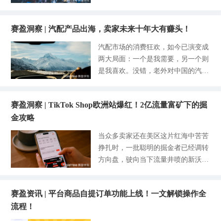
赛盈大额采购业务，就是用圈货交
东南亚地区豪赌流量，物流与售后不
易、期货交易、批发交易这三种专业
断被消耗。殊不知，隔壁的日本既没
模式，帮你稳货源、降成本、轻资
赛盈洞察 | 汽配产品出海，卖家未来十年大有赚头！
有美国压价苦恼，也没有东南亚诸多
金、控风险，把利润稳稳提上去，让
的不确定性，有的就是大盘稳、用户
汽配市场的消费狂欢，如今已演变成
生意做得更长久。 （点击图片查看
优、利润高的出海优势。 我们先来
两大局面：一个是我需要，另一个则
更多详情） - 圈货交易： 旺季跨境
简单看一些数据，读懂日本站的底
是我喜欢。没错，老外对中国的汽配
最亏的是，不是卖不动，而是有单没
气： Global Data的数据里，2024年日
产品的追捧，不再只是零部件这些刚
货、好货被同行抢空、临时补货高价
本电商市场达到了1919亿美元的规
需品，还有能够提高生活品质的汽车
溢价。 针对市场爆款、应季热销、
模，同比增长了8.4%，当时来说，在
赛盈洞察 | TikTok Shop欧洲站爆红！2亿流量富矿下的掘
生活用品这类玩意儿。 你能想到，
稀缺难抢的货源，你只需支付少量订
亚太的市场份额仅次于中国，稳居第
金攻略
一个小小的汽车香薰挂片竟然能够月
金，就能提前锁定海外仓现货，获得
二。并且多家机构预测了在刚结束的
销超40万美元，成为亚马逊汽配热搜
专属销售权。 别人缺货你不断货，
当众多卖家还在美区这片红海中苦苦
一年，日本将会延续过去增长的趋
榜上的TOP1。车内的电动清洁刷在
别人高价拿货你低价锁货，稳稳抢占
挣扎时，一批聪明的掘金者已经调转
势，有望达到2068亿美元，增速7.
亚马逊高达12.7万条好评；还有快充
旺季红利。 适合：想抢爆款、怕断
方向盘，驶向当下流量井喷的新沃
7%，增长动力十足。如果要与中美
线月销轻松破万单... 这些数据让许多
货、怕库存被抢的卖家 - 期货交易：
土。欧洲市场的电商浪潮正以前所未
超过20%的电商渗透率相比，不足1
在观望的汽配卖家终于要坐不住了。
跨境市场原材料、汇率、货源价格随
有的速度席卷而来，而Tik Tok正是
5%的日本有巨大的增量空间，所以
中国汽配产品，正在海外开启一场全
时波动，全款囤货等同于赌行情，风
赛盈资讯 | 平台商品自提订单功能上线！一文解锁操作全
这股风浪中最耀眼的冲浪板。 九月
留给卖家的机会要比主流市场多得
新的消费变革。对卖家来说，汽配选
险极高。 期货交易可提前锁定未来
流程！
初，Tik Tok Shop官宣其欧洲站的月
多。 （数据来源：Tik Tok Shop）
品要聚焦哪些核心维度？ 01汽配出
一段时间的货源与采购价格，不怕原
活用户直接突破2亿大关，相较去年
就这样的日本站，凭什么不布局？ 0