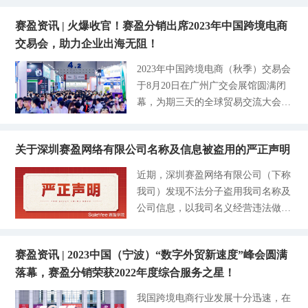
院一直以来都是行业内占大头的畅销
同发布了《2024全球户外家居电商市
年终旺季家具爆单新玩法。本期沙龙
律，推动着行业向着更加可持续的方
品类线，在知名调研机构Statista的数
场分析报告》，并在现场与大家分享
赛盈资讯 | 火爆收官！赛盈分销出席2023年中国跨境电商
以客厅、工作室、餐厅、卧室、户外
向发展。 户外家居成为新焦点 随着
据报告中也指出，全球的庭院设备的
了全球家居市场最新的
交易会，助力企业出海无阻！
庭院等场景为主，分析海外备受欢迎
人们对户外生活方式的追求和健康生
需求正在加速扩张，到2024年的市场
的家具产品，通过爆款讲解、新品开
活方式的兴起，户外家具的需求不断
2023年中国跨境电商（秋季）交易会
规模将达到1300亿美元。尤其在夏
发方向和年终让利模式三个维度，为
增长，从休闲椅、户外桌椅到帐篷、
于8月20日在广州广交会展馆圆满闭
季，主营庭院设备的卖家基本都会迎
企业带来更多的产品资源并挖掘产品
野餐用具等产品，成为了消费新焦
幕，为期三天的全球贸易交流大会吸
来爆发增长的阶段。不仅在亚马逊电
出海新的增长点。 2023年全球的消
点。 在这样的背景下，户外家具市
引了3万多观众及展商参加。全国超3
商平台上，近几年TikTok上户外庭院
费市场正在加速复苏，电商行业持续
场作为家居行业的重要组成部分，正
0个省市及俄罗斯、马来西亚、印度
产品的搜索量也在增长，尤其是园艺
回暖，家具作为线上消费最为畅销的
迅速成为家居领域的增长新趋势。基
关于深圳赛盈网络有限公司名称及信息被盗用的严正声明
等10多个国家热烈相聚，集结了各省
类的关键词在TikTok上的话题量就达
品类，今年成绩肉眼可见的突飞猛
于这样的认识，赛盈分销平台联合Us
跨境电商协会，亚马逊全球开店、新
到了110亿次。 在本次的沙龙活动
近期，深圳赛盈网络有限公司（下称
进。尤其板式系列下的餐厅桌椅、餐
eePay、小U出海深入研究全球户外
蛋、沃尔玛全球电商、中国邮政、雨
中，赛盈分销平台运营经理从平台、
我司）发现不法分子盗用我司名称及
边柜、电脑桌椅、浴室立柜、客厅收
果跨境等全国1000+家知名跨境企业
资金、产品、物流、售后等诸多方面
公司信息，以我司名义经营违法做单
纳柜，鞋柜、木质衣柜、梳妆桌套
和50+优质产业带，并首次融入了AI
解析户外庭院商品出海的优势、痛点
业务，伪造公章与被害者签订虚假包
装、户外休闲桌椅等产品在欧美市场
智能行业，借助AI科技的力量加速转
与挑战。与此同时也为卖家提供了不
赔协议。 上述行为不仅对广大用户
上保持畅销势头，以梳妆桌套装为
型升级出口贸易的发展通道。 本次
同的细分赛道如何挖掘更加精细化的
赛盈资讯 | 2023中国（宁波）“数字外贸新速度”峰会圆满
构成欺诈，也对我司的合法权利构成
例，关键词vanity makeup mirror desk
活动以外贸新动能数字新未来为主
客户群体，打造更具备自身优势的差
落幕，赛盈分销荣获2022年度综合服务之星！
严重侵害。对于上述盗用我司名称、
在最近的一个月里搜索暴涨了475
题，以打造跨境电商国家级品牌和平
异化产品。 现场的样品展示展区，
欺诈他人的不法行为，我司特做出如
5%。 赛盈分销产品经理本次就板式
我国跨境电商行业发展十分迅速，在
台，服务外贸创新发展为定位，致力
不仅有海外的常年爆款户外凉
下声明： -1-深圳赛盈网络有限公司