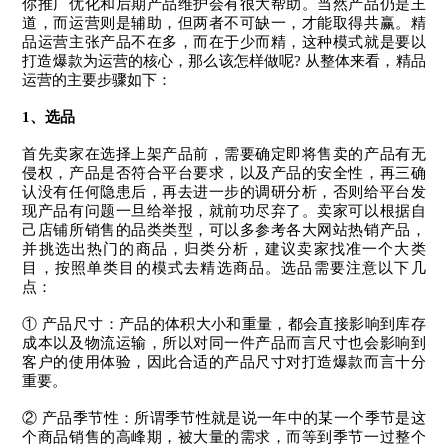
你推广优化和后期产品维护会有很大帮助。当然产品仍是王
道，而运营则是辅助，但两者不可缺一，才能取得共赢。精
品运营主张产品不在多，而在于少而精，这种模式就是要以
打造爆款为运营的核心，那么该怎样做呢? 从整体来看，精品
运营的主要步骤如下：
1
、
选品
首先卖家在选择上架产品前，需要确定即将售卖的产品有无
侵权，产品是否符合平台要求，以及产品的安全性，再三确
认没有任何隐患后，再去进一步的调研分析，否则给平台发
现产品有问题一旦给举报，就前功尽弃了。卖家可以根据自
己店铺所销售的品类类型，可以多参考各大网站热销产品，
并挑选出热门的商品，归类分析，建议卖家找准一个大类
目，按照单类目的模式去精选商品。选品需要注意以下几
点：
① 产品尺寸：产品的体积大小和重量，都会直接影响到库存
成本以及物流运输，所以对同一件产品而言尺寸也会影响到
客户的使用体验，因此合适的产品尺寸对打造爆款而言十分
重要。
② 产品季节性：所谓季节性就是说一年中的某一个季节是这
个商品销售的高峰期，被大量的需求，而等到季节一过整个