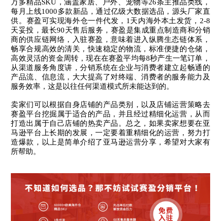
万多精品SKU，涵盖家居、户外、宠物等26条主推品类线，
每月上线1000多款新品，通过亿级大数据选品，源头厂家直
供。赛盈可实现海外仓一件代发，1天内海外本土发货，2-8
天妥投，最长90天售后服务，赛盈是集成重点制造商和分销
商的供应链网络，入驻赛盈，意味着进入纵腾生态链体系，
畅享合规高效的清关，快速稳定的物流，标准便捷的仓储，
高效灵活的资金周转，现在在赛盈平均每8秒产生一笔订单，
从渠道服务角度讲，分销系统在企业与消费者建立起畅通的
产品流、信息流，大大提高了对终端、消费者的服务能力及
服务效率，这是以往任何渠道模式所未能达到的。
卖家们可以根据自身店铺的产品类别，以及店铺运营策略去
赛盈平台挖掘属于适合的产品，并且经过精细化运营，从而
打造出属于自己店铺的热卖产品。总之，如果卖家想要在亚
马逊平台上长期的发展，一定要着重精细化的运营，努力打
造爆款，以上是简单介绍了亚马逊运营分享，希望对大家有
所帮助。