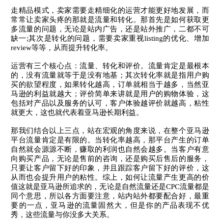
走精品模式，卖家需要走精细化的运营才能更好地发展，而
常常让卖家头疼的那就是流量和转化。那首先是如何获取更
多流量的问题，无论是站内广告，还是站外推广，二都不可
缺一;其次是转化的问题，需要卖家重视listing的优化、增加
review等等，从而提升转化率。
运营有三个核心点：流量、转化和评价。流量肯定是最根本
的，没有流量就等于是没有地基；其次转化率就是指用户购
买的欲望程度，如果转化越高，订单就相当于越多，当然亚
马逊的利益就越大；评价简单来讲就是用户的购物体验，这
包括对产品以及服务的认可，客户体验越评价就越高，粘性
就更大，这也就代表着亚马逊长期利益。
那我们结合以上三点，站在宏观的角度来说，在整个亚马逊
平台流量肯定是有限的。当转化率越高，那平台产生的订单
自然就会源源不断，赚取的利润也自然会越多。当客户有意
向购买产品，无论是售前的咨询，还是购买后售后的服务，
只要让客户留下好的印象，并且跟踪客户留下好的评价，这
从而也会提升用户的粘性。综上，如何让流量产生更高的价
值这就是亚马逊所追求的，无论是自然流量还是CPC流量都是
同个意思，所以各方面要注意，站内站外都要配合好，最重
要的一点，亚马逊的流量固然大，但是你的产品表现不优
秀，这些流量与你没多大关系。