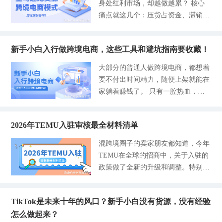
身处红利市场，却越做越累？ 核心
正规无货源模式不用囤货、不用压库
级，只会白白增加运营成本。 下面
每一条都讲清楚错在哪、该怎么规
月租、广告费、FBA仓储费、退款手
痛点就这几个：压货占资金、滞销亏
存，没有大额固定支出，所有成本都
和大
避，内容简单好记，看了可以根据自
续费等支出，只负责花钱、不负责收
本金、广告投产比越来越低、仓储物
是小额、可退、可控的，整体启动成
己的情况来检查，同时在每一个点上
钱，千万不要在这里绑定收款卡，绑
流成本层层叠加，最后忙活一场，利
本极低，拥有多少成本的卖家都能轻
都给零基础无货源卖家结合赛盈分销
错完全没用。 不过卖家要注意，只
新手小白入行做跨境电商，这些工具和避坑指南要收藏！
润全被成本吃掉。 也正因为这样，
松承担。 1、硬性成本 第一是营业执
平台的优势来阐述，少走弯路、降低
要新增、修改、更换收款银行卡，亚
亚马逊合规无货源一件代发，也成为
照，新手做TikTok、亚马逊、TEMU
大部分的普通人做跨境电商，都想着
试错成本。 一、选品踩坑，盲目跟
马逊强制冻结店铺资金3天不回款。
很多中小卖家的救命玩法。不用囤
等主流平台，个体户执照就能入驻，
要不付出时间精力，随便上架就能在
风、乱铺货，白忙活一场 一窝蜂追
尽量避开临近结算日操作，避免回款
货、不用压钱、不用烧广告，轻装上
自己办理免费，找代办仅需300元左
家躺着赚钱了。 只有一腔热血，没
全网爆款，看到别人视频爆单就直接
延
阵啃红利。本篇文章和各位讲讲无货
右，一次办理长期可用；第二是店铺
有做任何的准备和保持一个平和的心
照搬同款上架，等你入场，市场早就
源到底怎么玩。 无货源模式其实非
保证金，多数平台新商家有扶持，Ti
态盲目开店，最终的结局就是惨败
挤满了卖家，只能打低价战，扣除物
常简单，但也不是早年违规铺货的烂
kTok东南亚店90天免保证金，TEMU
2026年TEMU入驻审核最全材料清单
的。甚至有些卖家没有赚到什么钱，
流、佣金后几乎没利润，而且爆款生
大街玩法，现在都是平台合规正规玩
全托管新手无需保证金，这类保证金
自己还倒贴了一笔。 侵权、账号关
命周期短，等你上架热度已经下滑，
混跨境圈子的卖家朋友都知道，今年
法。 简单一句话：你开店运营，别
后期关店无违规可全额退还，不算亏
联、运费亏损都是常态，白白浪费了
很难出单；喜欢大批量乱铺货，一次
TEMU在全球的招商中，关于入驻的
人帮你备货、发货、做售后。卖家只
损成本。第三是基础运营工具，跨境
时间还有自己的本金。 不是说跨境
性上架上百款产品，觉得铺得多就能
政策做了全新的升级和调整。特别是
需要做核心动作：用合规工具选品、
浏览器、上架工具等，基
电商普通人不能入局了，而是有方法
碰运气出单，结果店里品类杂乱，平
大力收紧的KYC的审核，而绝大部分
优化Listing、上架店铺坐等出单。 出
的，精细化、重视合规、借助工具，
台不给流量扶持，滞销品拉低店铺整
新入局的卖家就卡在了这一步上，比
单之后再付款拿货，货源平台直接海
懂得规避风险，才能走得长远。 新
体权重，优质新品也很难拿到曝光；
TikTok是未来十年的风口？新手小白没有货源，没有经验
如说资料反复提交，每次审核驳回一
外仓一件代发，把货送到老外手里。
手小白入行做跨境，不用准备太多的
忽略合规的问题，随便就上架仿大
怎么做起来？
次就要多耽误一周的时间，还有一些
全程零库存、零压货风险，极大解放