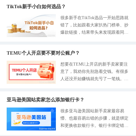
正式落地，有很多卖家还很懵，不知
资金，今天全部讲清楚。 一、哪些
全套资料必备 不要分开提交，一次
类流程，一种是自主备货海外仓代
TikTok新手小白如何选品？
道这个指标是干什么的，如果这个送
情况不用提前垫付货款？ 如果你有
性把所有资料都提交了可以更快通过
发，另一种是零备货平台海外仓一件
达率没有达标会有哪些影响？今天用
本职工作，想要通过跨境电商赚点外
很多新手在TikTok选品一开始思路就
亚马逊二审，这是很多前辈们的经
代发。 海外仓一件代发的两种模式
一篇文章的时间给各位讲清楚，如何
快，但是手里的预算有限，那么就可
错了，比如跟着大家扒热门榜单、抄
验。大家可以按照这三个维度去准备
和流程步骤 模式一：卖家自主备货
守住这个90%的达标线。 亚马逊BH
以借助一件代发平台开店。 这种操
爆款链接，结果带头来发现跟着同行
材料： 1-基础的主体材料 营业执
海外仓代
DR营业时间送达率到底是在统计什
作逻辑很简单，也比较透明： 以赛
一起打价格战亏了一笔又一笔的广告
照、法人身份证的正反面是必不可少
么？ 有不少卖家容易搞混准时送达
盈分销平台为例，在平台上注册账
费。还有的卖家跟风侵权、看到爆款
的。 营业执照要求在有效期内，没
率OTDR和营业时间送达率BHDR 这
号，每天在上面选品，完了之后上架
TEMU个人开店要不要对公账户？
索性囤了一批货，热度一过库存全滞
有经营异常、加盖清晰的红色公章，
两项指标，其实它们并不是一回事。
到自己的店铺里，当海外买家在你的
销了。 今天我想抛开看数据追爆款
提供企业全称、注册地址要和后台一
想要在TEMU上开店的新手卖家要注
简单说，OTDR包括你所有的普通订
店铺下单了，你再回到赛盈分销平台
的老套路，从用户场景的痛点还有新
字不差。提交的文件最好是600DPI彩
意了，我劝你先别急着交钱。有很多
单，多以家庭、散户为主，只要能在
完成订单付款，后台会同步订单消息
手零基础的阶段去讲讲TikTok的选品
色扫描的PDF，不要有模糊的拍照、
人还没开始赚钱就先亏了一笔钱。
承诺的日期内送到就算是达标的。
到海外仓完成后续的分
逻辑。 如果你是什么都不懂的新手
裁剪、涂改等痕迹。 法人身份证不
被代办忽悠、被同行误导，别人说什
而BHDR是针对亚马逊企业购的B端
小白，那么比较容易起步的方法就是
能有反光、姓名、身份证号码要求和
么就听什么，办理营业执照、开对公
订单，标准会更加严苛，这个指标会
准备好资料先把店铺开通了，然后借
营业执照法人是完全一致的。亚马逊
亚马逊美国站卖家怎么添加银行卡？
账户，每年还要代账报税。 很多新
以连续14天为一个周期进行统计，企
助赛盈分销这种一站式的供应链平
部分站点在二审的时候还要求法人手
手卖家完全不懂，觉得做跨境，就必
业客户的订单必须要在对方设置的工
很多亚马逊美国站新手卖家最容易
台，直接把选品+开店+发货全链路打
持身份证照片，人脸完整露出进行拍
须要营业执照、对公账户，不然无法
作日营业时间内完成第一次派送和签
懵、也最容易出错的步骤，就是绑定
通。 这个平台无论是老手还是新手
照。 2-地址账单 90%的卖家在亚马
合规经营。其实，新手要在TEMU上
收才算是有效订单。企业买家大多都
和更换收款银行卡。银行卡绑定错
都非常适配的核心优势就是不用大批
逊二审的时候没通过，就是因
开个人店铺，全程都不需要对公账
是公司、工厂仓库、线下门店，批发
误、信息填错、选错入口，会直接导
量的囤货，并且支持商品从海外仓现