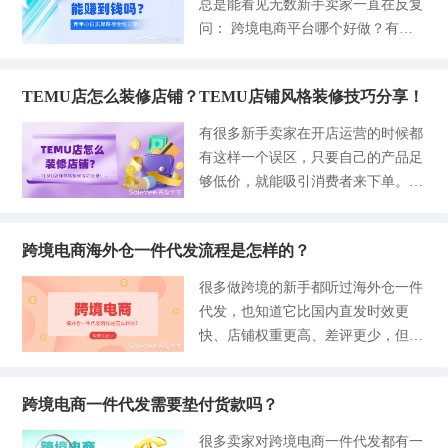
总是能看见无数新手卖家一直在反复
景图等作为重点。 很多卖家会有疑
点开看。没人看的原因其实
FBA分仓：亚马逊为了合理利用仓库
多人就会把ROAS设得极低，虽然说
问： 跨境电商平台哪个好做？有没
问，是不是所有图片、视频都要标注
的库存并且平衡每个国家的产品基
看起来单量是涨了，但是一算账才发
有什么爆款货源？或者就是问有没有
上，其实不是，比如纯产品白底图、
数，在后台设置了分仓的概念，并且
现亏到怀疑人生。 不管你是做哪个
具体能落地的运营方案... 发现大家都
无人物场景图、卡通/插画风格人
没有特殊情况系统都会默认分仓。也
店铺的，都要记住这一句话，做广告
TEMU店怎么装修店铺？TEMU店铺风格装修技巧分享！
喜欢张口就问，就想要坐等别人给你
物、影视游戏角色就不用，真实真人
就说卖家的产品会自动配置到亚马逊
不是在做慈善，如果要是在初期阶段
现场的答案，但是赚钱这件事，每个
拍摄的图片也不用，即使使用AI工具
有很多新手卖家在开店运营的时候都
不同的仓库中，就像前文所提到的卖
都没有全清保本线，就不要开投了。
人的经验都不同，别人也不会直白告
修过图。 亚马逊AI新规对卖家的影
有这样一个误区，只要自己的产品足
家情况一样。 -亚马逊FBA合仓：所
很多老卖家已经有经验，这里更多的
诉你，如果想要大赚一笔，终究还是
响 主要还是这4点的影响比较大： 1.
够低价，就能吸引消费者来下单。
谓的亚马逊FBA合仓就是把亚马逊FB
是新手会踩坑 。 Temu的广告
得靠自己一步步摸索吃透。 说真
运营SOP被迫重构 以前AI出图上传
但是，深耕TEMU的老卖家都知道，
A库存集中在一个仓库，其他国家也
的，见过太多的新手小白在入行的时
的这个流程就要新增一道硬门槛了，
低价的产品在平台里简直就是多如牛
可以共用这个库存的产品进行销售，
候就踩中了不少坑，自己辛辛苦苦攒
要判断素材类型、打上标签、做好检
跨境电商海外仓一件代发流程是怎样的？
毛，商品同质化是极其严重的，一款
而这样的操作也是为了便于卖家进行
的一笔钱，直接拿去囤了一批货，最
查后再上传，只要漏标了就会被系统
产品就有几百个同行在竞争。所以
高效的库存管理，及时补货与合理销
很多做跨境的新手都听过海外仓一件
后被库存压垮了所有的本金。 还有
拦截或删除。 2.消费者信任面临考验
说，在TEMU上想要把产品卖出去，
售。 亚马逊FBA分仓的原因有哪
代发，也知道它比国内直发时效更
的新手朋友听风就是雨，看到有卖家
一旦被平台自动打上AI生成人物的标
拼的已经不是谁的价格更低了，反而
些？ 我们刚刚初步谈到了亚马逊设
快、店铺权重更高、差评更少，但绝
一款品爆卖了，就盲目跟风扎堆红海
签，
那些店铺的第一印象、页面观感、浏
置分仓的原因，当然很多卖家也想明
大多数人都看不懂完整操作流程。不
赛道，疯狂内卷价格，累了大半年一
览体验才是拉开差距的关键。 就好
白自己的货物进行分仓的具体原因。
少小白误以为海外仓也需要自己囤
算账发现没赚几个钱，陷入各种迷
比如同样一款产品，同样的定价，装
以下是赛盈学院针对不同卖家出现的
跨境电商一件代发需要垫付货款吗？
货、自己发货，担心资金压力大、流
茫。 个人认为想要少走一些弯路，
修干净整洁的店铺，商品罗列井然有
情况整理的几大原因： 第一，亚马
程太复杂，迟迟不敢尝试。 其实海
小白在开店之前还是要做好全方位准
很多卖家对跨境电商一件代发都有一
序的转化率就是会比杂乱无章胡乱堆