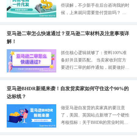
逊会根据每个FBA仓库的设备、气
外仓一件代发分两种模式，一种是卖
备的。 第1步：一定是摸透主流电商
些误解，不少新手在后台咨询我的时
砌的店铺高出好几倍。就算你的价格
温、湿度、卖家的产品类别等条件进
家自行备货入仓，适合有运营基础的
平台的玩法，资金门槛还有运营的潜
候，上来就问需要垫付货款吗？ 我
可以让利出来，买家看到你的店铺非
行判断，产品配置到什么样的仓库是
老卖家；另一种是纯平台一件代发，
在风险，这一步做到位了可以保命，
也刷到不少人因为垫付了几万资金最
常不专业，也担心在你这买到劣质商
最适合
全程不用碰货、不用备货，最适合零
不会让店铺遭受封禁的风险。第2
后被骗，爆单后资金链崩盘的，还有
品，宁愿选择价格偏高，但是店铺看
基础新手。 这次我就跟大家讲解海
步：就是问自己几个核心问题，是否
亚马逊二审怎么快速通过？亚马逊二审材料及注意事项详
刷到一些零成本做跨境电商的视频，
起来很靠谱的卖家。 千万不要小看
外仓一件代发的完整流程，同时讲清
做好准备开店了，如果答案是肯定，
解！
越看越迷茫。 我特别懂这种顾虑，
店铺的装修，这就是信任感与店铺的
两种模式的区别，顺带告诉大家怎么
借助第三方的供应链资源，就可以开
做跨境最怕的就是还没赚到钱，本金
口碑。店铺装修的越好，买家对你的
抓住核心逻辑就够了：资料100%准
省心对接海外仓货源。 什么是海外
店了。第3步：根据赚钱的逻辑，还
先被套没了。 很多人会有做跨境电
信任越强。 今天就和各位分享TEMU
备好并且要匹配。 当卖家收到官方
仓一件代发？ 海外仓一件代发就是
有手里的资源，选对适配自己的赛
商一件代发需要垫付货款的认知，不
店铺要如何装修，吸引到更多买家的
要进行二审的邮件通知，就要做好全
提前把货物放在美国、英国、德国等
道。 接下来赛盈学院把每一步的核
可否认确实有商家打着跨境电商一件
信任，提升店铺数据的转化。 一、
套资料配齐的准备，提供稳定的账号
海外本地仓库，买家下单之后，直接
心内容和方法都讲透、讲明白
代发的旗号让卖家先付钱的。 还有
新手装修TEMU店铺的核心逻辑 新手
环境、简洁的英文说明。 这样可以
从海外本地仓库发货，不用从国内长
一部分原因就是过度宣传，比如零囤
刚开始做TEMU的时候，一门心思都
亚马逊BHDR新规来袭！自发货卖家如何守住这个90%的
避免反复补充材料耽误二审的审核周
途邮寄。 对比国内直发，它最大优
货、零资金没有说清楚适用的场景，
铺在选品上，完全忽略了门面担当。
达标线？
期，一般二审的周期在3-7天左右，
势一目了然，物流时效从7-15天缩短
尤其是新手刚入门没有辨别能力，很
批量上架的产品没有做好归类，模块
如果资料准确充分无误的，最快就能
至2-8天，贴合亚马逊、TikTok、TE
做亚马逊自发货的卖家真的要注意
容易全盘默认跨境一件代发是完全不
也是乱七八糟的堆砌，导致店铺的流
在3天内完成亚马逊的二审，如果触
MU等平台物流考核标准，不会因为
了，美国、英国站点新增了一个硬性
用掏一分钱的。 为了让大家更清楚
量进不来，访客也留不住。 那么，T
发视频验证当天预约当天就能完成。
发货慢、物流延误扣分降权，买家收
考核指标：关于BHDR的营业时间送
跨境电商一件代发的模式，那些情况
EM
下面把各个板块详细拆解出来，帮助
货体验更好，退货率和差评率直接降
达率。这个考核将在下半年9月30日
需要垫付资金，那些情况不需要垫付
大家更快的通过亚马逊二审。 一、
低。 海外仓一件代发整体分为两大