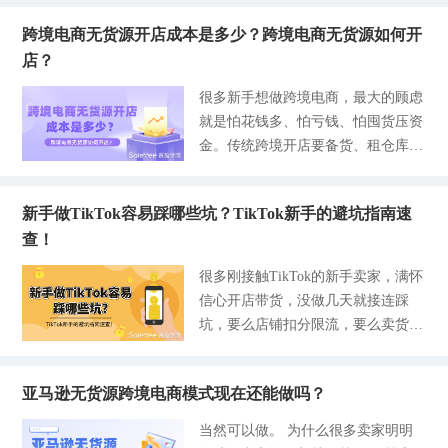
户！也不需要营业执照，更不需要任
商这类主体，他们只有工作日上班的
致无法回款、资金冻结、审核失败，
货直接一件代发配送到客户手上。
何额外的成本！ 今天这篇内容看完
时候可以收快递，晚上、周末的时间
跨境电商无货源开店成本是多少？跨境电商无货源如何开
甚至触发店铺风控。为了让大家不走
特别是新手来说，前期上来为了赶上
可以直接帮你省下开户费、管理费、
派送是签收不了的，那么出现这种情
店？
弯路，今天把美国站添加银行卡的完
爆款热度，疯狂囤货是非常致命的，
代账费，避开99%的入坑陷阱，除了
况直接判定失败，拉低整体的BHDR
整逻辑、两种绑定方式、一步步点击
所以在选品之前，得先把供应链资源
很多新手想做跨境电商，最大的顾虑
平台的保证金以外，也不需要额外的
的数值。 从官方的发出的通告来
路径、避坑细节全部讲透，零基础照
把控好了，不然选到爆款也没人给你
就是怕花钱多、怕亏钱、怕囤货压资
资金开店，让你交钱的基本上都是骗
看，合格线硬性要求是BHDR90%。
着操作就能一次成功。 一、关于收
发货。 那么关于选品，给新手三个
金。传统跨境开店要备货、租仓库、
人的割韭菜话术。 TEMU个人开店要
亚马逊BHDR不达标，
款与付款 1-存款方式=收款银行卡 就
全新的视角： 视角一：先排雷再选
对接物流，起步至少几万块，风险特
不要对公账户？ TEMU对新手最大的
是亚马逊卖货赚的钱，要打到这张卡
品，把90%亏钱的产品直接筛掉 大部
别大，而无货源模式刚好解决了这些
红利，就是支持纯个人的身份证开
里。我们国内银行卡不能直接收美国
分人选品顺序是：找爆款上架踩坑亏
新手做TikTok容易踩哪些坑？TikTok新手的避坑指南速
难题，同时也是目前新手最适合的轻
店，妥妥的轻资产试错成本。只要你
美元，所以主流就两种绑定方式：
钱，新手反过来做：先划定绝对不能
查！
资产出海方式。但是，大部分新手卖
不做规模化、不做品牌矩阵、也不需
①亚马逊全球收款：直接绑你本人国
碰的产品红线，再在安全池里挑品，
家都搞不清楚： 无货源开店到底要
要退税开票，完全没有必要去折腾一
很多刚接触TikTok的新手卖家，满怀
内储蓄卡，亚马逊自动把美元换成人
从根源上规避亏损。 我知道很多人
花多少钱？ 有没有隐形收费？ 完整
个对公账户。 TEMU个人开店只需要
信心开店带货，没做几天就接连踩
民币，结算打给你，最简单适合新
都会犯一个常见的选品思维误区，跟
开店流程是什么？ 会不会踩坑？ 这
一张身份证+一张本人的银行卡，就
坑，要么店铺扣分限流，要么卖货不
手； ②万里汇、派安盈、PingPong这
着别
篇文章就是围绕这些难题困境，给大
能完整开店、出单、提现和回款，没
赚钱，甚至直接封店，白白浪费时间
类第三方收款：在收款平台开通美国
家梳理一下关于跨境电商无货源开店
有任何的隐形门槛和强制要求。 很
和启动资金。TikTok规则多、供应
虚拟银行卡，亚马逊先打美元到这个
的干货内容，帮助大家勇敢去尝试无
多人在对公账户上容易别误导，根本
亚马逊无货源跨境电商模式现在还能做吗？
链、物流、选品每一环都藏着雷，没
虚拟账户，你再自己提现转回国内银
货源模式。 跨境无货源开店的成本
原因就是没有分清楚TEMU三大店铺
人提醒的话就很容易翻车。这次我们
行卡，是老卖家常用方式。 2-付费方
当然可以做。 为什么很多卖家明明
大概是多少？ 首先需要明确的是，
主体的核心区别，如果你盲目跟风升
直接给大家盘点最高发的几类大坑，
式=扣费信用卡 这是专门用来扣店铺