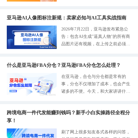
有想过问题不出在投流上，而是Listi
可以让你的广告费花在刀刃上。 最
ng根本就没有做到用户喜欢，爱看的
近，在和一些做TEMU全托管的卖家
样子，比如标题没写对，关键词没埋
亚马逊AI人像图标注新规：卖家必知与AI工具实战指南
聊天，没想到十个里面就有八个在吐
好。 说实在的，标题是写给系统看
槽：以前上架就能出单，现在不投广
2026年7月22日，亚马逊发布紧急公
的，系统看到你的标题就会推给适配
告，产品根本石沉大海。说实在的，
告：包含AI生成"逼真人物"的所有商
的人群，而图片才是给用户看的，因
今年的TEMU早已经不是那个靠自然
品图片还有视频，在上传之前必须在
为系统根本看不懂你的图片有多精
流量躺赚的荒野时代了 。 越来越多
文件元数据中添加上特定标签，否则
美，只能靠文字信息来抓取、分类，
的人发现在平台上要想赚到更多的
可能被直接拦截或者下架。 亚马逊
再推送对应用户。 所以说，一旦你
钱，那就必须打广告，也就是说广告
什么是亚马逊FBA分仓？亚马逊FBA分仓怎么处理？
平台为什么会有这个新规，其实是为
的关键词不精准，系统就不知道你在
成了决定你能否跑出量的关键变量。
了响应政策和法规：纽约州6月生效
说啥，甚至推出去后的用户根本不是
在亚马逊，合仓与分仓都是常有的
广告固然重要，但也不能盲目投放，
了一项全美首创法律，强制要求广告
你要的用户，这就没办法给到你精准
事，分仓不仅增加了成本，也会产生
没有掌握好这项技能，那么这些钱基
中使用合成表演者时必须向消费者披
的流量。 2026年做TikTok，不要再
诸多的不便。今天，和大家讲讲什么
本就是打水漂了，那么，我们具体要
露，也就是我们所说的AI生成真人的
堆砌关键词 思维一旦固化了是很难
是亚马逊合仓与亚马逊分仓，为什么
怎么投？ROAS设多少？还有很多卖
替代形象。目前，亚马逊将此合规要
转变的。 我相信有不少卖家还是按
平台会有分仓与合仓的概念，以及卖
家始终想不明白，为什么烧了钱还是
求已经同步落地到全球各站点。 有
照自己认为的老思路去写标题，宁愿
跨境电商一件代发能赚到钱吗？新手小白实操路径全程分
家今后该怎么处理亚马逊分仓。 什
没单？今天，咱们就把TEMU站内广
哪些图片、视频需要标？哪些不用？
写的很长很满，也不想花点功夫研究
享！
么是亚马逊FBA分仓和亚马逊FBA合
告的底牌先摸透。 一、 先算账，再
AI生成的真人模特图、AI买家秀人
如何布局更有效的关键词。 结果发
仓？ 想要学会处理亚马逊分仓与合
赚钱，保本ROAS是底线 很多新手卖
刷了网上很多知友各式各样的问答，
物、AI真人口播视频、AI手持产品场
现自己标题又枯燥又长的，根本没人
仓，首先掌握其中的含义： -亚马逊
家一上来就冲着快速跑量去，所以很