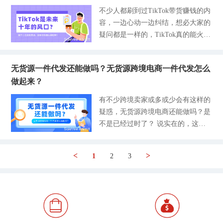
工具，能覆盖选品、运营、账号安
牌、带电产品、儿童玩具这些平台高
卖家因为审核不过错失了参与旺季活
卖家的资金和精力。 为什么越来越
不少人都刷到过TikTok带货赚钱的内
全、可以上架产品就足够了。 下面
危品类，平台一查一个准，轻则商品
动的流量窗口期。 今天这篇文章主
多卖家扎堆做无货源模式？ 不是跟
容，一边心动一边纠结，想必大家的
和大家整理几个比较实用的工具，不
下架，重则直接冻结店铺资金。 正
要和大家分享TEMU最新入驻的材
风，是真的能省钱、能避险、能赚
疑问都是一样的，TikTok真的能火那
管是新卖家还是老卖家都可以常备。
确做法应该是每天少量上新，优先选
料、不同类型开店需要准备好哪些资
钱！几个实打实的优势，做店的都能
么久？长期有生意做吗？自己没工
一、新手做跨境电商必备的基础工具
家居和车载这类低售后刚需小
质以及一些特殊类目和高频拒审的踩
懂： 1、亚马逊客单价全网最高，无
厂、没货源，也没接触过跨境运营，
1-数据选品工具：对选品有清晰的认
坑点。不管你是纯新手、工厂、还是
货源利润更纯粹 对比速卖通、Temu
无货源一件代发还能做吗？无货源跨境电商一件代发怎么
零基础到底能不能入局？很多人被Ti
知与方向 选品是跨境的核心，七分
贸易商，准备好这些材料，不用一个
等平台，亚马逊北美站客单价优势碾
做起来？
kTok要囤货、要会外语、要懂运营这
选品三分运营，大部分新手倒闭，都
星期就可以拿到店铺的权限。 不同
压。传统模式利润被囤货、仓储、广
些门槛吓退，其实完全没必要，现在
是因为盲目跟风国内爆款、照搬同行
有不少跨境卖家或多或少会有这样的
类型的主体，准备的材料也不同 今
告、滞销损耗掏空，而无货源直接砍
TikTok电商基础设施已经成熟，不用
产品。国内外消费习惯、市场需求差
疑惑，无货源跨境电商还能做吗？是
年在TEMU上可以开通个人店铺、个
掉这些隐性成本，到手利润率直接拉
重金备货，不用专业运营团队，普通
异极大，国内热销的款式，出海大概
不是已经过时了？ 说实在的，这条
体工商户店铺以及大陆企业店这三种
高一
人靠一件代发就能起步。本次我们就
率无人问津，甚至面临滞销风险。
赛道一直都能做，特别是对中小卖家
类型，这三类主体的入驻材料、店铺
分享新手小白要怎么做TikTok，先讲
选品的重要性做电商的朋友都知道，
和没有任何经验的新手来说在合适不
权限、开店成本都是不一样的，这里
清楚TikTok为什么长期有红利，再给
<
>
很多新手店铺做不下去，基本上就是
1
2
3
过了。那为何卖家还有这样的担忧？
需要各位细心准备，避免做了无用
无货源、零经验的你一套完整的落地
盲目跟风爆款，照搬同行已经卖火的
因为跨境电商发展至今，已经不像以
功。 1. 个人店铺 个人店铺的开通，
流程，以及新手避坑要点，轻松上手
产品。这个时候你去跟卖根本没什么
前那样无脑铺货就可以赚到钱了，那
要求本人的身份证有效期1个月，并
跨境带货。 TikTok是未来十年的风
机会，市场早已经被占的没剩多少
些粗放式的运营、盲目卷低价的老旧
且是没有注册过TEMU手机号、邮箱
口？ 1、用户基数持续上涨，市场还
了。 所以如何打
玩法逐渐被行业淘汰。 有很多卖家
以及本人的同名银行卡，一个身份证
没饱和。TikTok全球月活早已突破10
就是这样被筛下去了，但也不可否认
可以开通3家子店铺。 个人店铺不能