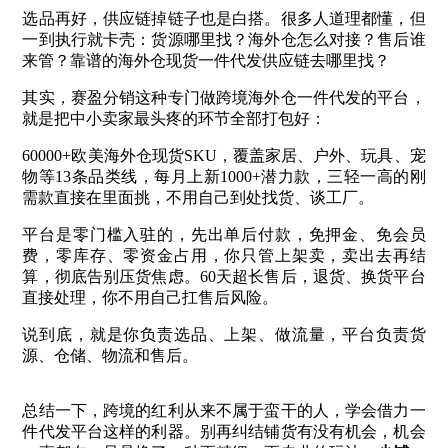
选品再好，供应链掉链子也是白搭。
很多人道理都懂，但
一到执行就卡壳：货源哪里找？海外仓怎么对接？售后谁
来管？靠谱的海外仓现货一件代发供应链去哪里找？
其实，赛盈分销这种专门做跨境海外仓一件代发的平台，
就是把中小卖家最头疼的环节全部打包好：
60000+欧美海外仓现货SKU，覆盖家居、户外、玩具、宠
物等13条品类线，每月上新1000+潜力款，三轻一高的刚
需款直接在里面挑，不用自己到处找货、谈工厂。
平台是零门槛入驻的，先出单后付款，免押金、免会员
费，零库存、零资金占用，你只管上架卖，卖出去再结
算，彻底告别压货焦虑。60天超长售后，退货、换货平台
直接处理，你不用自己扛售后风险。
说到底，就是你负责选品、上架、做流量，平台负责货
源、仓储、物流和售后。
总结一下，跨境的红利从来不属于蛮干的人，学会借力一
件代发平台这样的利器。别再纠结铺货有没有机会，机会