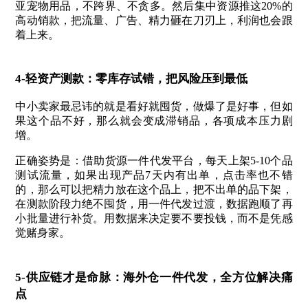
亚宠物用品，不跨界、不贪多。然后集中资源推这20%的
高动销款，把流量、广告、精力砸在刀刃上，利润也会跟
着上来。
4-轻资产测款：零库存试错，把风险压到最低
中小卖家最忌讳的就是看好就囤货，做爆了是好事，但如
果这个品不好，那么就会变成滞销品，各项成本压力剧
增。
正确姿势是：
借助货源一件代发平台，每天上架5-10个品
测试流量，如果出现产品7天内有出单，点击率也不错
的，那么可以把精力放在这个品上，把不出单的品下架，
在测款阶段力绝不囤货，用一件代发过渡，数据跑顺了再
小批量进行补货。用数据来决定要不要投钱，而不是凭感
觉赌身家。
5-供应链才是命脉：海外仓一件代发，全方位解决痛
点