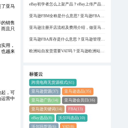
eBay初学者怎么上架产品？eBay上传产品的详细步骤分享
起了亚马
亚马逊FBM全称是什么意思? 亚马逊FBA和FBM模式的区别
半的销售
亚马逊注册开店流程及费用介绍，做亚马逊需要多少资金？
，而且只
亚马逊FBA库存是什么意思？亚马逊管理库存与管理FBA库存的关系是什么？
约实用，
欧洲站自发货需要VAT吗？亚马逊欧洲站VAT注册费用是多少？
，也越来
标签云
跨境电商无货源模式
(61)
亚马逊货源
(37)
亚马逊选品
(35)
做起，可
为运营中
亚马逊广告
(14)
亚马逊会员日
(16)
亚马逊关键词
(14)
FBA
(13)
eBay选品
(8)
沃尔玛选品
(10)
沃尔玛货源
(6)
VAT
(8)