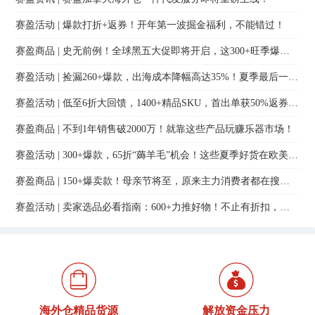
赛盈活动 | 爆款打折+返券！开年第一波掘金福利，不能错过！
赛盈商品 | 史无前例！全球黑五大促即将开启，这300+旺季爆品迎来地板价！
赛盈活动 | 捡漏260+爆款，出海成本降幅高达35%！夏季最后一波福利来袭！
赛盈活动 | 低至6折大回馈，1400+精品SKU，首出单获50%返券...赛盈周年庆有多猛？
赛盈商品 | 不到1年销售破2000万！就靠这些产品玩赚乐器市场！
赛盈活动 | 300+爆款，65折“薅羊毛”机会！这些夏季好货在欧美热卖！
赛盈商品 | 150+爆卖款！母亲节将至，原来主力消费者都在搜索这些关键词！
赛盈活动 | 卖家选品必看指南：600+力推好物！不止有折扣，还能享返利！
海外仓精品货源
解放资金压力