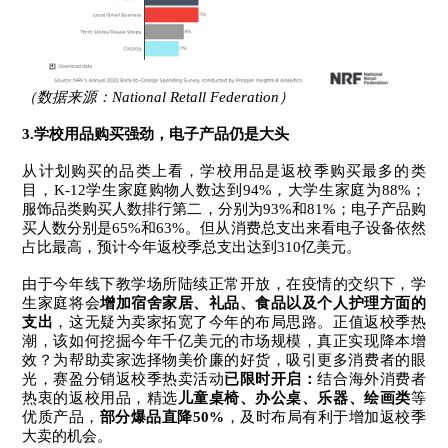
（数据来源：National Retall Federation）
3.学校用品购买强劲，电子产品仍是大头
从计划购买的品类上看，学校用品是返校季购买最多的类
目，K-12学生家庭购物人数达到94%，大学生家庭为88%；
服饰品类购买人数排行第二，分别为93%和81%；电子产品购
买人数分别是65%和63%。
但从消费总支出来看电子设备依然
占比最高，预计今年返校季总支出达到310亿美元。
由于今年线下教学场所陆续正常开放，在疫情的交织下，学
生家庭将会
增加宿舍家居、礼品、食品以及个人护理方面的
支出
，这无疑为卖家拓宽了今年的布局思路。
正值返校季热
潮，该如何挖掘今年千亿美元的市场规模，真正实现降本增
效？为帮助卖家选择物美价廉的好货，吸引更多消费者的眼
光，赛盈分销返校季热卖活动
已限时开启：
结合海外消费者
热衷的返校用品，精选
儿童桌椅、办公桌、乐器、绘画类
等
优质产品，
部分爆品直降50%
，及时布局有利于增加返校季
大卖的机会。