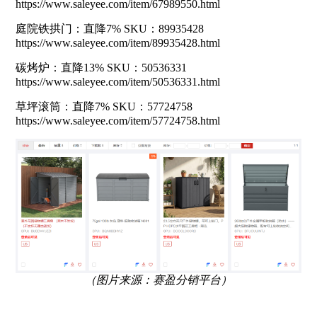
https://www.saleyee.com/item/67989550.html
庭院铁拱门：直降7% SKU：89935428
https://www.saleyee.com/item/89935428.html
碳烤炉：直降13% SKU：50536331
https://www.saleyee.com/item/50536331.html
草坪滚筒：直降7% SKU：57724758
https://www.saleyee.com/item/57724758.html
（图片来源：赛盈分销平台）