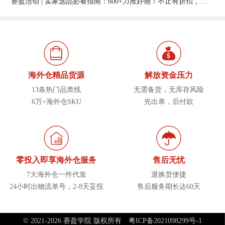
赛盈活动 | 卖家选品必看指南：600+力推好物！不止有折扣，还能享返利！
海外仓精品货源
解放资金压力
13条热门品类线
无需备货，无库存风险
6万+海外仓SKU
先出单，后付款
零投入即享海外仓服务
售后无忧
7大海外仓一件代发
退换货便捷
24小时出物流单号，2-8天妥投
售后服务期长达60天
© 2021-2026 赛盈学院 版权所有
粤ICP备2021098299号-1