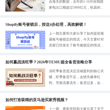
合海关的数据，去年的1-10月份我国
作如下： 只投商品推广，别贪多。
产品生命周期： 今年的eBay核心广
用性与外观性，支持海外仓一件代
关于亚马逊VAT增值税税率 目前，行
家电出口额超过5800亿元，机器的出
选2-3款潜力款，自己优先挑自然点
告还
发，更有利于中小卖家进行差异化布
业内VAT有三种增值税税率。划分为
口量达到37.12亿台。整体没有大幅
击率和加购率比较高的，库存至少50
局。 - 选品参考： SKU：85278339
0%的税率、5%的低税率和20%的标
增长，但在数据背后，我们看到了新
0件以上，客单价要在同类目前20%
酒吧桌https://www.saleyee.com/item/8
准税率： - 0%的税率：属于个别特
Shopify账号被锁后，按这4步处理，高效解锁！
锐产品巨大的增长潜力。小家电作为
的更有优势，然后点击开启快速跑量
5278339.html SKU：65981047床头柜
殊情况，适用于婴幼儿衣服和鞋子、
卖家出海的黄金类目，接下来会迎来
的模式，接受初期低回报，重点是先
上一期主要和大家分享了如何提前规
https://www.saleyee.com/item/6598104
书籍、报纸、女性用品等；- 5%的低
哪些增长机遇，弥补市场空白？赛盈
把曝光和数据跑出来。 预算每天控
避账号被锁定的情况，今天主要针对
7.html SKU：05385915书架https://ww
税率：适用于燃料和家庭
学院结合全球市场发展局势拆解细分
制在50-100美元左右，集中投3-5个
卖家已经发生了账号被锁定的情况而
w.saleyee.com/item/05385915.html SK
赛道的突破机会点，并给出选品攻
精准核心词以及2-3个长尾词就好，
提供相对应的解决措施，在账号被锁
U：02152013木质长椅https://www.sal
略，助力卖家精准布局。 01.取暖小
比如你是卖水杯的，那么核心词就选
的开始，别乱点乱操作，先冷静按步
eyee.com/item/02152013.html （图片
家电出口量大增 天气只要一冷，就
便携水杯，长尾词可以是学生党便携
如何赢战淡旺季？2026年TEMU超全备货攻略分享
骤来，绝大多数的卖家锁定的情况都
来源：赛盈分销平台） 02-庭院用具
没有什么取暖产品卖不动的。 中国
水杯，出价一开始不用争前3，稳居
能得到解决，让账号起死回生。 第1
户外庭院的装饰品、家具和工具等产
淡旺季备货是决定店铺盈利的核心关
的取暖小家电在海外持续畅销，海关
中等位置就行。然后每天盯数据，跑
步：快速自查，找准原因 先查注册
品已经开始进入高需求阶段，赛盈分
键，旺季备货不足，会错失爆单红
数据的统计，2025年1-11月份电热
满7天后，留下点击率1.5%、有零星
邮箱！ 当你的Shopify账号被锁后，
销平台上的庭院楼
利、导致流量流失；备货过多，会造
毯、电暖器这类小家电出口10615万
出单的款，在淘汰数据差的，这样不
平台一定会发邮件通知你，里面就会
成库存积压、占用资金，甚至面临平
台，同比增长6.18%。义乌的电暖器
明确说原因是登录密码错误，还是你
台罚款。淡季备货不当，则会陷入无
出口额达到了2.9亿元，同比增长3
违规销售，或是账单没交等情况，看
如何打造吸睛的亚马逊买家秀视频？
单可卖或库存滞销的两难境地。2026
2%，主要销往欧美和中东地区。 从
邮件就能初步判断。 随后我们再逐
年TEMU平台规则进一步细化，在备
数据上看，电暖器依然在欧美国家有
上一期，赛盈学院和大家分享了关于