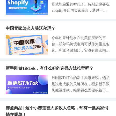
项数据指标进行分析，从而提高广告
货就能跑通的时代了。特别是像要在
一席之地。最新的数据显示，eBay的
投放回收率呢，接下来一起探讨一下
Shopify开店的卖家而言，通过一件
活跃买家数量新增至1.34亿，2025全
这问题。 亚马逊ROAS计算方式 首
代发平台的优势，成为卖家出海的核
年的GMV达到了800亿美元，同比增
先我们要先知道，亚马逊ROAS具体
心竞争力。 以前做一件代发是注重
长6%。 各位卖家朋友们需要注意的
应该如何计算，卖家们才能自行测
中国卖家怎么入驻沃尔玛？
有没有足够的货源，现在考虑的不只
是，在欧美中产阶级对服务态度、产
算。 计算方式：ROAS=总收入/广告
是有没有稳定的货源，物流快不快、
品质量、发货速度等都是有一定要求
今年如果计划在在北美拓展新的平
支出*100% 举个例子：卖家在投放广
对接顺不顺也同样重要，选对平台，
的，但海外仓的租用也需要卖家朋友
台，沃尔玛跨境电商可以作为重点备
告花费了1000美金，带来了5000美金
效率是真的可以翻倍。今天这篇文
们计算单量，做囤货准备，这对于新
选。和亚马逊相比，它没有那么内
收入，那计算得出结果就是：ROAS
章，就结合当前行业的发展现状，帮
手卖家来说是一项不小的考验。 赛
卷，竞争相对还算温和，关键是还自
=50001000=5，意思就是花1美金就可
大家梳理靠谱、可长期使用的一件代
盈分销平台便是为各位卖家解决这些
带了美国庞大的本土流量，而且今年
以带来5美金的盈利。 亚马逊ROAS
发平台，客观分析优劣势，帮你少走
困难而生的一个平台，它通过整合云
新手刚做TikTok，有什么好的选品方法推荐吗？
入驻的卖家，平台也提供了明确的激
这一项数据是用于识别效果最佳的广
弯路，快速找到适合自己的一件代发
途专线物流、谷仓海外仓等供应链资
励政策，可以说值得卖家尝试拓展
告系列的高效指标，虽然在亚马逊平
对刚做TikTok的新手卖家来说，选品
平台。 做Shopify一件代发，大家最
源，可以为各位卖家朋友提供海外仓
的。赛盈学院和大家客观聊聊这个平
台没有严格的规则来定义良好的ROA
是决定成败的关键所在，很多新手跟
关心的无非就是这三点：资金压力
货源服务。你可以在这里享受到一件
台的新入驻教程，围绕最新的规则、
S，通过经验法则也是至少达到3：
风搬运爆款，结果要么因侵权被下
小、物流时效要稳、店铺售后少。放
代发服务，24h出物流单号，13条
操作方法以及注意要点一篇讲清楚。
1，但根据每个卖家运营成本等等有
架，要么因产品与内容不适配、物流
眼市场上这些一件代发平台里，有一
不过要先澄清一个误区：不少卖家觉
所差异，有些卖家可能要达到10：1
履约跟不上，导致店铺无订单的情况
个非常贴合国内卖家的使用习惯，同
得沃尔玛入驻门槛高、审核严。其实
才能盈利。 亚马逊ROAS分析方法分
赛盈商品 | 这个小赛道被大多数人忽略，却有一批卖家悄
出现；还有不少新手凭感觉选品，忽
时又能满足欧美市场的履约需求：
今年政策放开了很多，只要你是正规
享 虽然有不少的指标都是可以指示
悄在爆单！
视平台规则和市场差异，最终陷入库