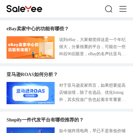
eBay卖家中心的功能有哪些？
说到eBay，大家都觉得这是一个年纪
很大，分量很重的平台，可能在一些
80后90后眼里，eBay的名声比亚马逊
的还大，更有甚者说淘宝就是中国的
eBay。这是因为早在2002年，淘宝还
亚马逊ROAS如何分析？
未崛起的时候，eBay就尝试进入中国
市场，并且在2003年全面收购了易
对于亚马逊卖家而言，如果想要提高
趣，虽说当时的网上购物行为尚未流
店铺业绩，除了在选品、优化listing
行起来，可eBay已经占领了先机，最
外，其实投放广告也起着非常重要的
风光的时候在中国线上C2C市场占了
作用，因为广告不但可以提升产品的
超过2/3的市场份额。 早年的eBay无
曝光率，还能提高关注和点击。说到
论是在国内还是国外，都可以说是风
Shopify一件代发平台有哪些推荐的？
亚马逊广告，前面也谈及亚马逊ROA
头无两，哪怕到现在，在很多新兴B2
S的重要性，卖家们应该如何利用此
如今做跨境电商，早已不是靠低价铺
C平台的竞争场上，eBay还是能夺得