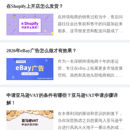
因都是踩到了平台的合规红线，要么
来的效益会更高。 然而，选品的重
做什么复杂的运营，就结合当地特点
一、Tik Tok Shop主体资质要求 首先
了，不用过于复杂的工具和专业的知
在Shopify上开店怎么发货？
就是准备的材料不充分。所以接下来
要性远远不止于此如果我们的产品优
做
明确一点，Tik Tok Shop目前只接纳
识，跟着这些步骤走，基本上一次就
赛盈学院和大家主要分享入驻沃尔
秀，那么我们在运营的时分也会更加
在跨境电商的销售过程当中，售后问
企业主体，个体工商户基本上被拒绝
可以上架成功。如果你在上架环节经
玛，卖家被拒接的几个常见原因，帮
的省力许多。所以我们在做亚马逊的
题往往会比售前和售中的问题加起来
入驻，只有东南亚部分站点仍然开
常踩坑，那么这篇内容可以帮到你。
助大家更好掌握并顺利入行。 首先
时候，一定不能忽略的选品方面的工
都多。这导致发货和配送问题成了卖
放，并且需要额外补充材料，个人卖
一、上货前3个准备，少走80%弯路
最基础的，企业资质的不合规，这是
作，因为亚马逊选品远比想象中要重
家们心头的一大难题。而在包裹离开
家就只能做本土店。关于Tik Tok跨
（新手必看） 零基础的新手都会犯
很多卖家的第一道坎。 沃尔玛是不
要。今天，赛盈学院在此和大家分享
仓库到被客户签收的这一段时间内，
境小店的核心资质有3点： 一个是企
的一个错误，就是直接
接受个体工商户注册的，目前只认国
做亚马逊有哪些值得借鉴的选品思路
2026年eBay广告怎么做才有效果？
任何事情都有可能发生。好的配送体
业必须是合法注册的，营业执照清晰
内或者香港的合法企业营业执照，但
以及在日常运营中，我们从哪里可以
验与商品的质量同样重要，据调查显
有效，经营范围必须包含电子商务、
作为一名深耕跨境电商十年的老运
不是准备了营业执照就可以了，很多
获取到优质的产品。 亚马逊的选品
示，39%的参与调查者表示在获得消
互联网销售、进出口业务等相关的信
营，专注在eBay上拓展更多市场发展
卖家会容易忽视这些问题，比如营业
思路 1-市场需求： 首先要选择有市
极的配送体验之后不会继续回到同一
息，注册地址需要与实际运营地保持
空间。虽然和其他头部电商相比，eB
执照复印件没有加盖备案公章、还有
场需求的产品。选品第一步，就是要
家商店里购买产品。 由此我们可以
一致，平台也会通过IP地址、银行账
ay的名气在下滑，但也不影响卖家在
的是法人身份证信息和营业执照的对
考虑产品是否真的能满足买家
看出，无论是什么平台，发货配送问
户等信息进行核验；一个是企业没有
这个平台上赚到钱。尤其是今年eBay
不上，或者是授权委托书过期了，正
题这对店铺都影响深重。尤其是在欧
违法和违规记录、没有关联的Tik To
申请亚马逊VAT的条件有哪些？亚马逊VAT申请步骤详
提供了更多的政策福利，依旧会吸引
常是要求90天内开具的等等，这些是
美国家，中产阶级的消费者对服务态
k违规账号，就是用封店账号注册的
解！
不少卖家入局。为了扶持这些卖家，
卖家入驻之前需要注意的。另外，有
度、产品质量、发货速度等都有一定
信息去注册新账号很容易被查到；还
今年eBay在广告规则上也升级迭代了
不少卖家注册资本太低或者企业成立
在丰厚利润的驱动和意识的刺激下，
要求。那么卖家在Shopify上出单
有一个是特殊主体需要额外满足一些
不少，比如优先活动策略广告，新增
时间太短，没有提供稳定的经营流水
当你深思熟虑之后想要闯入亚马逊平
后，需要如何处理发货的问题？今天
要求，比如中资美企需要是美
了专属顶栏的广告位，可以帮助卖家
都是很难可以审核通过的，一般情况
台进行风风火火地干一番出色的成
赛盈学院一次讲完核心要点。 Shopif