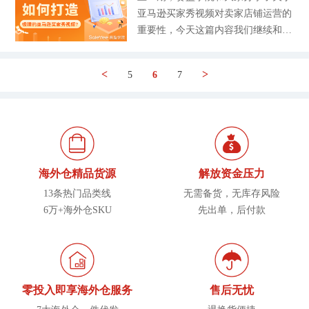
一排查下场景： 如果是多次输错密
货时效、库存管控、合规要求上均有
强需求，爱尔兰的搜索热度最高，卖
亚马逊买家秀视频对卖家店铺运营的
码，那账号就是被临时锁定，这个问
更新，同时淡旺季节点与品类趋势也
家可以侧重欧洲市场，新增加拿大等
重要性，今天这篇内容我们继续和大
题不大； 如果是提示你的账号因为
有新变化。本篇内容赛盈学院结合T
新市场的布局。 （数据来源：Googl
家讲讲亚马逊买家秀视频，基于上次
异地登录被锁定，那就去邮箱收验证
EMU官方备货逻辑、2026年淡旺季
e Trends） 为了满足欧美消费者的需
对买家秀视频的理解之后，本期重点
的链接； 要是提示支付失败，就核
节点及实操经验，整理出超全备货攻
<
>
5
6
7
求，电暖器这类产品未来的发展趋
和大家讲讲实操上的内容，在日常运
对信用卡有没有过期、是否有欠费；
略，帮助大家精准把控备货节奏，兼
势，将在设计上逐渐从简和小巧，而
营当中如何可以打造出能够吸引消费
如果没收到邮件但登不上，就去Shop
顾盈利与风险，轻松赢战全年淡旺
在使用体验上会变得更加全能，除了
者观看并带来转化的买家秀视频，那
ify官方状态页（status.shopify.com）
季。 一、2026年TEMU淡旺季核心节
取暖，还可以净化空气。据悉，义乌
么废话不多数，我们直接进入正题。
或卖家社群看看，是不是平台在维护
点 1-核心旺季（备货重点冲量）：1-
电暖器出口订单已排到了今年的4月
结合我个人的实战经验来看，亚马逊
阶段。另外，你还可以换个浏览器、
2月（春节、情人节、斋月预热）、5
份。 赛
买家秀视频不用追求专业的大制作，
清下缓存，或尝试用手机流量登录看
-6月（母亲节、父亲节、毕业季）、
海外仓精品货源
解放资金压力
很多卖家明白其中的重要性以后，就
看，排除自己网络的问题。 第2步：
9-12月（黑五、网一、圣诞节、斋月
13条热门品类线
无需备货，无库存风险
会花大价钱找专业的视频制作团去做
针对性操作，解锁账号 根据自查结
收尾），这三个时段订单量同比增长
6万+海外仓SKU
先出单，后付款
这样的视频，对于中小卖家来说，前
果对应处理，这样效率最高： 1-因登
50%-200%，是备货冲量的关键期，
期不建议这么操作，因为这类视频不
录失败被锁定：要么等30分钟自动解
需重点布局。 2-淡季（备货重点稳
要求专业性，重点是能否带来点击和
锁，要么点登录页忘记密码，重置一
场）：3-4月、7-8月，订单量较旺季
转化。下面会从5个维度全面讲清楚
个
下滑30%-50%，核心目标是清理库
这类视频到底如何可以获得最大化的
存、维持流量、培育新品，备货以少
零投入即享海外仓服务
售后无忧
成果。 内容为主：抓住产品卖点和
量、刚需为主。 二、旺季备货攻