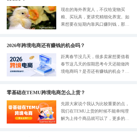
赛盈分销平台，这是目前国内少有
的企业主体并且具备跨境履约能力，
广告效果的不同方面，但它们并不像
存积压、亏损离场的困境。TikTok要
的、专注海外仓现货一件代发服务
现在的海外养宠人，不仅给宠物买
基本都可以正常申请的，目前没有入
亚马逊ROAS，可以直接显示店铺成
转化的关键的内容，选品不等于选爆
的，而且它与Shopify能高度适配，
粮、买玩具，更讲究精细化养宠。如
驻费用，仅按类目收取销售佣金，成
本与利润之间的直接关
款，而是选择有卖点且低风险的产
在赛盈上可以支持商品一键刊登到的
果想要在短期内靠风口赚到钱，那么
本透明，对中小卖家也比较友好。
品，这也是新手与资深卖家的最大差
你店铺里，对于想要做精品店，可以
宠物孵蛋器说什么也不能错过，就像
一、2026年入驻沃尔玛，你得满足这
距。2026年TikTok平台合规化升级，
有稳定出单，减少客诉率的朋友，它
养娃要准备婴儿床一样，从可选品到
2个核心条件 别瞎忙活准备资料，先
全托管模式成熟，纯靠价格战出单的
是非常友好的选择。平台拥有海量欧
2026年跨境电商还有赚钱的机会吗？
必需品。和常规品类不同的是，孵蛋
自查能不能达标，避免做无用功！重
生存空间被压缩，选品更看重内容适
美海外仓现货，覆盖家居、运动休
器有极强的季节消费属性，而且当下
点看这2点，都是官方最新要求，这
距离春节没几天，很多卖家想要借着
配和供应链保障。本文结合今年TikT
闲、健康美容、汽配、玩具等多个热
正处于布局推广的黄金窗口期。 赛
个要记好： 1-主体资质： 必须是中
春节这几天的假期思考今天还能做跨
ok最新趋势、新手实操痛点，整理出
销品类，能够实现欧美本地快速妥
盈学院结合第三方数据和消费者的反
国内地或中国香港的合法企业，要有
境电商吗？是否还有赚钱的机会？作
3个简单易上手、零经验也能落地的
投，极大提升客户体验和店铺评分。
馈，聊聊市场机遇、核心痛点以及选
营业执照，个体工商户不支持入驻！
为过来人，从铺货到聚焦垂直品类的
选品方法，搭配适配品类和避坑要
作为国内优质的一件代发
品要点，给大家提供一些布局参考。
香港卖家还要额外准备商业登记证、
运营，年销也是走上了百万之路，就
点，帮新手快速找对选品方向，少走
这个被大多数人忽略的小众赛道，其
年度申报表这些，内地卖家就更简单
零基础在TEMU跨境电商怎么上货？
我个人来说还是要客观说说这个行
弯路、降低试错成本。 一、新手选
实有不少卖家在默默抢占红利。 01
了，营业执照和法人身份证就够了。
业，不能说遍地是黄金，但只要掌握
品核心前提 1-品类适配：优先选择体
先跟大家说个我认为比较重要的点，
抓住季节驱动下的黄金风口 宠物孵
2-履约能力： 得有跨境发货的能力，
赚钱的新逻辑，踩准每个节点的风
积小、重量轻、低售后的产品，客单
我们在TEMU上货的时候不能单纯理
蛋器的销售峰值并非偶然，而是自然
不管是自发货还是用沃尔玛的WFS物
口，新手可以起步，老卖家可以突
价控制在10-50美元，避开大件抛
解为上传个商品就可以了，更多的是
节律、养殖行业的生产规划和市场需
流，都要能保证时效，你比如说美国
围，这是一句实在话。 先给大家吃
货、易碎品、合规门槛高的品类，降
在于合规与细节的相结合。大家都知
求三方共振的结果。从自然规律来
站就要尽
颗定心丸：今年跨境电商的大盘总体
低物流和售后风险； 2-重视合规：坚
道TEMU上的商品主打极致性价比，
看，这个时候气温正在回暖，昼夜温