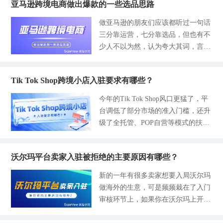
是涨的，结合多方数据，去年全球电
决不碰侵权产品，比如有可能涉及IP
亚马逊跨境电商做出爆款的一些选品思路
所以审核会严格，但流程是标准化
差也在缩短，这样的气候更容易为雏
商销售规模达到了8万亿美元，中国
和外观专利侵权的产品，上架前务必
的，很多人都只是上传商品，而没有
禽创造更好的生长条件，能显著提升
做亚马逊的朋友们应该都听过一句话
的跨境出口额逼近3万亿元。但丑话
查商标、查专利，避免链接下架、资
其他优势，流量是不会倾斜给到你
雏禽破壳后的存活率。 这一优势直
三分靠运营，七分靠选品，但也有不
得先说在前头，以前靠信息差、低价
金冻结； 3-成本可控：新手建议毛利
的，所以只要能摸透规则、做好充分
接带动了孵蛋器的刚需爆发，家庭宠
少人不以为然，认为夸大其词，言过
铺货的模式已经越来越难做，现在想
50%，预留足够空间覆
准备，掌握方法后上货效率能提升3
物养殖者和各大农场的繁育需求，都
其实。但是究竟是不是这样呢？我们
要赚到钱更多的还要靠供应链资源和
倍以上，甚至还能借助上新流量快速
会在这个阶段进行采购。赛盈和卖家
在亚马逊的时候真的可以忽略掉选品
精细化的运营模式。 第一个核心机
起量。对于新手来说前期别贪多求
精灵往年的销售数据，也印证了这一
Tik Tok Shop跨境小店入驻要求有哪些？
工作吗？实际上亚马逊不像是国内的
会：新兴市场的布局。 很多人还会
快，先把每一步做扎实，比盲目铺货
自然规律带来的消费变化：从2月份
电商平台，亚马逊更重产品而轻店
一直猛攻欧美主流市场，2026年的肥
今年的Tik Tok Shop风口更猛了，平
更实在更有用。 我是从最开始没有
开始单量大增，3-4月份达到全年峰
铺；所以我们在亚马逊销售的时候，
肉已经流向中东、拉美、东南亚这些
台调低了部分市场的准入门槛，还升
任何经验疯狂瞎闯瞎试，踩遍了各种
值，后面开始慢慢回落。 （数据来
经常会发现1个review的权重比1个fee
地区。如果有关注过市场变化的就会
级了全托管、POP自营等模式的扶持
坑，到现在只专注TEMU平台，每个
源：卖家精灵） 所以抓住当前时间
dback来的重得多。如果今天我们的
知道，欧美市场的增速在放缓，但我
政策，这些动作激励了更多卖家的入
月做到月销10W，所以非常清楚零基
节点，精准把握2-4月份这一短期红
产品获得了一个5星好评，那么产品
说的这些市场电商增速在狂飙，如果
局。但与此同时也收紧了物流履约、
础卖家刚入局的那种迷茫。特别是在
利，卖家就能快速实现销
的销量就会明显增长3-5个订单；如
还在像以前那样局限在主流市场，那
沃尔玛平台卖家入驻被拒绝的主要原因有哪些？
合规经营的要求，对于卖家来说，摸
TEMU上货的环节，每次看着后台一
果今天我们的店铺获得一个5星feedba
么压力剧增的同时，利润也会被稀
透最新的入驻规则，选对运营模式和
堆选项不知道如何下手，要么资料不
新的一年有很多卖家想要入局沃尔玛
ck，那么今天整体销量可能会有增长
释。而新市场不是没竞争，而是相对
市场，能少走很多弯路。赛盈学院这
全导致审核失败，要么就是产品上架
做海外的生意，可是频频栽在了入门
1-3个订单。亚马逊是一个需要精品
而言竞争小一半，更利于新手入局。
篇干货把Tik Tok Shop全球主流站点
后没有流量，也不出单，也很耗费心
审核环节上，如果你在沃尔玛上开店
和爆款运营的平台，出现1个爆款产
身边有不少例子，一位卖家在去年下
的入驻要求、相关条件以及避坑要点
力。下面是我实操验证过比较基础的
被拒绝了其实也不用慌，大部分的原
品是要比咱们10个表现普通的产品带
半年切入东南亚市场，在这当中也没
全都整理好了，各位照着准备就行。
TEMU上货教程，已经全部整理出来