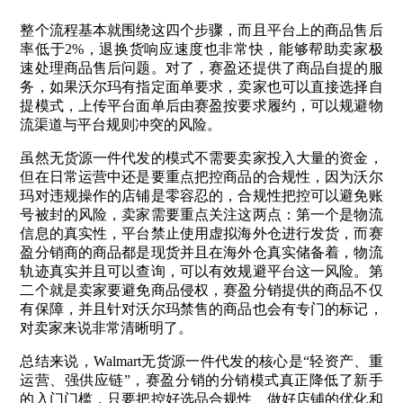
整个流程基本就围绕这四个步骤，而且平台上的商品售后
率低于2%，退换货响应速度也非常快，能够帮助卖家极
速处理商品售后问题。对了，赛盈还提供了商品自提的服
务，如果沃尔玛有指定面单要求，卖家也可以直接选择自
提模式，上传平台面单后由赛盈按要求履约，可以规避物
流渠道与平台规则冲突的风险。
虽然无货源一件代发的模式不需要卖家投入大量的资金，
但在日常运营中还是要重点把控商品的合规性，因为沃尔
玛对违规操作的店铺是零容忍的，合规性把控可以避免账
号被封的风险，卖家需要重点关注这两点：
第一个是物流
信息的真实性，平台禁止使用虚拟海外仓进行发货，而赛
盈分销商的商品都是现货并且在海外仓真实储备着，物流
轨迹真实并且可以查询，可以有效规避平台这一风险。第
二个就是卖家要避免商品侵权，赛盈分销提供的商品不仅
有保障，并且针对沃尔玛禁售的商品也会有专门的标记，
对卖家来说非常清晰明了。
总结来说，Walmart无货源一件代发的核心是“轻资产、重
运营、强供应链”，赛盈分销的分销模式真正降低了新手
的入门门槛，只要把控好选品合规性、做好店铺的优化和