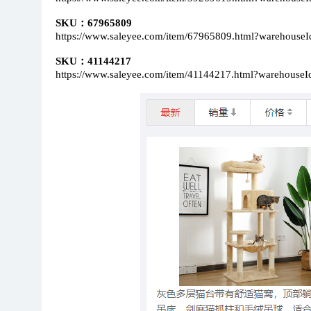
SKU：67965809
https://www.saleyee.com/item/67965809.html?warehouse
SKU：41144217
https://www.saleyee.com/item/41144217.html?warehouse