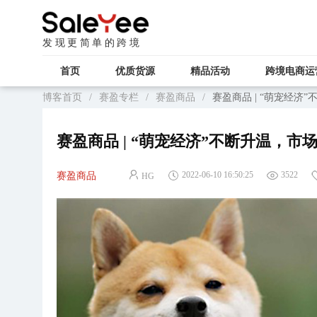
发现更简单的跨境
首页
优质货源
精品活动
跨境电商运
博客首页
/
赛盈专栏
/
赛盈商品
/
赛盈商品 | “萌宠经
赛盈商品 | “萌宠经济”不断升温，
2022-06-10 16:50:25
3522
赛盈商品
HG