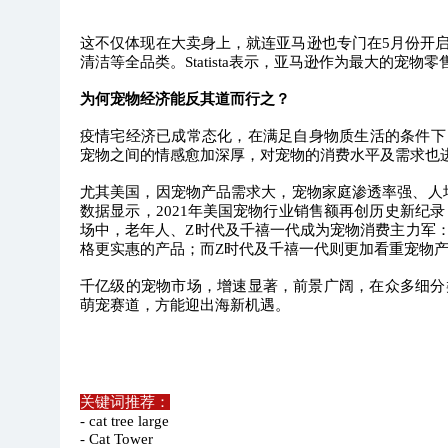
这不仅体现在大卖身上，就连亚马逊也专门在5月份开启
清洁等全品类。Statista表示，亚马逊作为最大的宠物
为何宠物经济能反其道而行之？
疫情宅经济已成常态化，在满足自身物质生活的条件下
宠物之间的情感愈加深厚，对宠物的消费水平及需求也
尤其美国，因宠物产品需求大，宠物家庭渗透率强、人均
数据显示，2021年美国宠物行业销售额再创历史新纪录
场中，老年人、Z时代及千禧一代成为宠物消费主力军
格更实惠的产品；而Z时代及千禧一代则更加看重宠物
千亿级的宠物市场，增速显著，前景广阔，在众多细分
萌宠赛道，方能迎出海新机遇。
关键词推荐：
- cat tree large
- Cat Tower