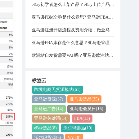
eBay初学者怎么上架产品？eBay上传产品的详细步骤分享
亚马逊FBM全称是什么意思? 亚马逊FBA和FBM模式的区别
亚马逊注册开店流程及费用介绍，做亚马逊需要多少资金？
亚马逊FBA库存是什么意思？亚马逊管理库存与管理FBA库存的关系是什么？
欧洲站自发货需要VAT吗？亚马逊欧洲站VAT注册费用是多少？
标签云
跨境电商无货源模式
(61)
亚马逊货源
(37)
亚马逊选品
(35)
亚马逊广告
(14)
亚马逊会员日
(16)
亚马逊关键词
(14)
FBA
(13)
eBay选品
(8)
沃尔玛选品
(10)
沃尔玛货源
(6)
VAT
(8)