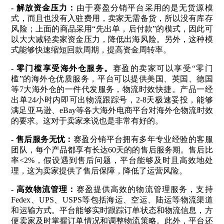
-
解放资金压力：
由于赛盈分销平台采用的是无货源模
式，而且也没有入驻费用，卖家无需备货，所以没有库存
风险；上面的商品采用“先出单，后付款”的模式，因此可
以大大减轻卖家资金压力，降低出海风险。另外，这种模
式能够快速缩短回款周期，提高资金周转率。
- 零门槛享受海外仓服务
。
赛盈的卖家可以享受“零门
槛”的海外仓优质服务，平台可以提供美国、英国、德国
等7大海外仓的一件代发服务，物流时效快捷。产品一经
出单24小时内即可出物流跟踪号，2-8天极速妥投，能够
满足亚马逊、eBay等各大海外电商平台对海外仓物流时效
的要求。这对于卖家来说也是非常有好的。
-
售后服务无忧：
赛盈分销平台拥有多年专业经验的客服
团队，每个产品都享有长达60天的的售后服务期。售后比
率<2%，假设遇到售后问题，平台能够及时且高效地处
理，这为卖家提供了售后保障，降低了运营风险。
- 高效物流管理：
赛盈提供高效的物流管理服务，支持
Fedex、UPS、USPS等包括海运、空运、陆运等物流渠道
和运输方式。平台能够实时跟踪订单状态和物流信息，方
便卖家及时掌握订单情况和调整物流策略。此外，平台还