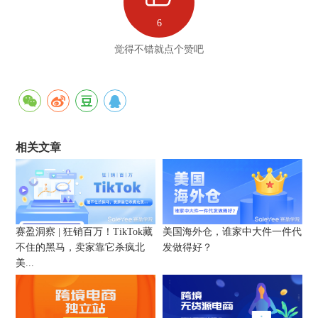
6
觉得不错就点个赞吧
相关文章
赛盈洞察 | 狂销百万！TikTok藏
美国海外仓，谁家中大件一件代
不住的黑马，卖家靠它杀疯北
发做得好？
美...