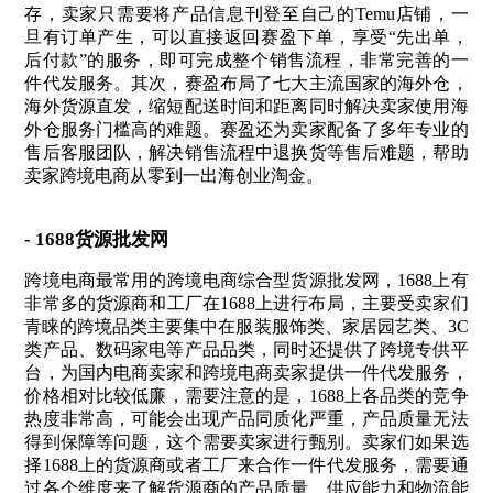
存，卖家只需要将产品信息刊登至自己的Temu店铺，一
旦有订单产生，可以直接返回赛盈下单，享受“先出单，
后付款”的服务，即可完成整个销售流程，非常完善的一
件代发服务。其次，赛盈布局了七大主流国家的海外仓，
海外货源直发，缩短配送时间和距离同时解决卖家使用海
外仓服务门槛高的难题。赛盈还为卖家配备了多年专业的
售后客服团队，解决销售流程中退换货等售后难题，帮助
卖家跨境电商从零到一出海创业淘金。
- 1688货源批发网
跨境电商最常用的跨境电商综合型货源批发网，1688上有
非常多的货源商和工厂在1688上进行布局，主要受卖家们
青睐的跨境品类主要集中在服装服饰类、家居园艺类、3C
类产品、数码家电等产品品类，同时还提供了跨境专供平
台，为国内电商卖家和跨境电商卖家提供一件代发服务，
价格相对比较低廉，需要注意的是，1688上各品类的竞争
热度非常高，可能会出现产品同质化严重，产品质量无法
得到保障等问题，这个需要卖家进行甄别。卖家们如果选
择1688上的货源商或者工厂来合作一件代发服务，需要通
过各个维度来了解货源商的产品质量、供应能力和物流能